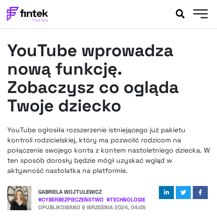
AKTUALNOŚCI
YouTube wprowadza
BANKOWOŚĆ
EVENTY
nową funkcję.
FELIETONY
Zobaczysz co ogląda
WYWIADY
Twoje dziecko
LEGAL
PODCASTY
YouTube ogłosiła rozszerzenie istniejącego już pakietu
EXTRA
FINTEK
kontroli rodzicielskiej, który ma pozwolić rodzicom na
OKIEM EKSPERTA
połączenie swojego konta z kontem nastoletniego dziecka. W
ten sposób dorosły będzie mógł uzyskać wgląd w
aktywność nastolatka na platformie.
GABRIELA WOJTULEWICZ
#
CYBERBEZPIECZEŃSTWO
#
TECHNOLOGIE
OPUBLIKOWANO
6 WRZEŚNIA 2024, 04:05