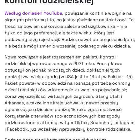
Według doniesień YouTube
, powiązanie kont nie wpłynie na
algorytm platformy i to, co jest wyświetlane nastolatkowi. Te
treści są bowiem całkowicie zależne od użytkownika – nie
tylko od jego preferencji, ale także wieku, który jest
podawany przy rejestracji. Rodzic, nawet po połączeniu kont,
nie będzie mógł zmienić wcześniej podanego wieku dziecka.
Nowe rozwiązanie jest rozszerzeniem pakietu kontroli
rodzicielskiej wprowadzonego w 2021 roku. Początkowo
dotyczył on jednak młodszych dzieci, dokładniej tych
poniżej tzw. wieku zgody (w USA jest to 13 lat, w Polsce – 15).
Pakiet powstał w odpowiedzi na rosnącą potrzebę ochrony
dzieci i nastolatków w internecie z uwagi na pojawianie się
coraz większej ilości wirtualnych zagrożeń. Stany Utah i
Arkansas, a także inne kraje uchwaliły nawet przepisy
ograniczające dzieciom poniżej 18 roku życia możliwość
korzystania z serwisów społecznościowych bez zgody
rodziców. Inne platformy, w tym TikTok, Snapchat, Instagram
i Facebook, już wcześniej wprowadziły kontrolę rodzicielską.
Rodzice będą mogli korzystać z nowej funkcji za