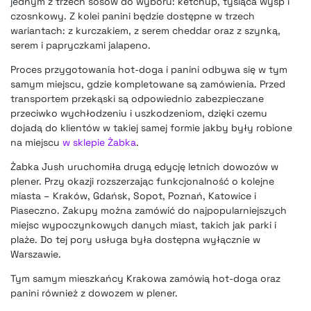
jednym z trzech sosów do wyboru: ketchup, tysiąca wysp i
czosnkowy. Z kolei panini będzie dostępne w trzech
wariantach: z kurczakiem, z serem cheddar oraz z szynką,
serem i papryczkami jalapeno.
Proces przygotowania hot-doga i panini odbywa się w tym
samym miejscu, gdzie kompletowane są zamówienia. Przed
transportem przekąski są odpowiednio zabezpieczane
przeciwko wychłodzeniu i uszkodzeniom, dzięki czemu
dojadą do klientów w takiej samej formie jakby były robione
na miejscu
w sklepie Żabka
.
Żabka Jush uruchomiła drugą edycję letnich dowozów w
plener. Przy okazji rozszerzając funkcjonalność o kolejne
miasta – Kraków, Gdańsk, Sopot, Poznań, Katowice i
Piaseczno. Zakupy można zamówić do najpopularniejszych
miejsc wypoczynkowych danych miast, takich jak parki i
plaże. Do tej pory usługa była dostępna wyłącznie w
Warszawie.
Tym samym mieszkańcy Krakowa zamówią hot-doga oraz
panini również z dowozem w plener.