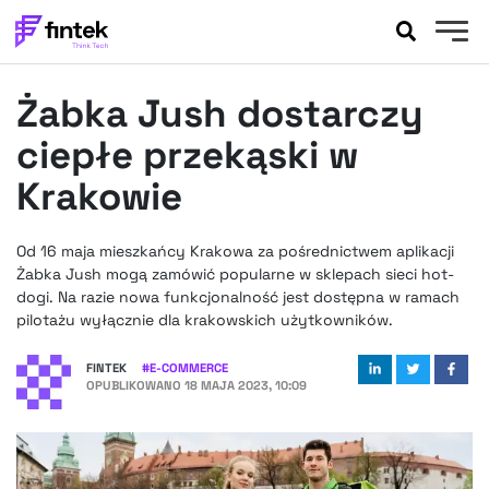
AKTUALNOŚCI
Żabka Jush dostarczy
BANKOWOŚĆ
EVENTY
ciepłe przekąski w
FELIETONY
Krakowie
WYWIADY
LEGAL
Od 16 maja mieszkańcy Krakowa za pośrednictwem aplikacji
PODCASTY
Żabka Jush mogą zamówić popularne w sklepach sieci hot-
EXTRA
dogi. Na razie nowa funkcjonalność jest dostępna w ramach
FINTEK
pilotażu wyłącznie dla krakowskich użytkowników.
OKIEM EKSPERTA
FINTEK
#
E-COMMERCE
OPUBLIKOWANO
18 MAJA 2023, 10:09