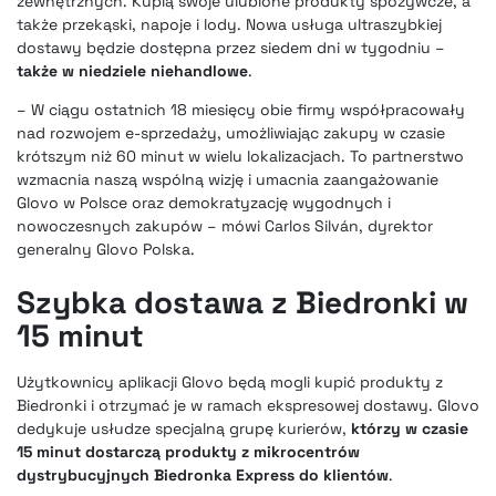
zewnętrznych. Kupią swoje ulubione produkty spożywcze, a
także przekąski, napoje i lody. Nowa usługa ultraszybkiej
dostawy będzie dostępna przez siedem dni w tygodniu –
także w niedziele niehandlowe
.
– W ciągu ostatnich 18 miesięcy obie firmy współpracowały
nad rozwojem e-sprzedaży, umożliwiając zakupy w czasie
krótszym niż 60 minut w wielu lokalizacjach. To partnerstwo
wzmacnia naszą wspólną wizję i umacnia zaangażowanie
Glovo w Polsce oraz demokratyzację wygodnych i
nowoczesnych zakupów – mówi Carlos Silván, dyrektor
generalny Glovo Polska.
Szybka dostawa z Biedronki w
15 minut
Użytkownicy aplikacji Glovo będą mogli kupić produkty z
Biedronki i otrzymać je w ramach ekspresowej dostawy. Glovo
dedykuje usłudze specjalną grupę kurierów,
którzy w czasie
15 minut dostarczą produkty z mikrocentrów
dystrybucyjnych Biedronka Express do klientów
.