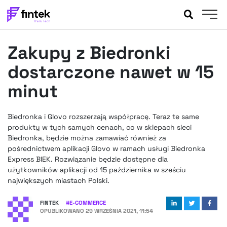
AKTUALNOŚCI
Zakupy z Biedronki
BANKOWOŚĆ
EVENTY
dostarczone nawet w 15
FELIETONY
minut
WYWIADY
LEGAL
Biedronka i Glovo rozszerzają współpracę. Teraz te same
PODCASTY
produkty w tych samych cenach, co w sklepach sieci
EXTRA
Biedronka, będzie można zamawiać również za
FINTEK
pośrednictwem aplikacji Glovo w ramach usługi Biedronka
OKIEM EKSPERTA
Express BIEK. Rozwiązanie będzie dostępne dla
użytkowników aplikacji od 15 października w sześciu
największych miastach Polski.
FINTEK
#
E-COMMERCE
OPUBLIKOWANO
29 WRZEŚNIA 2021, 11:54