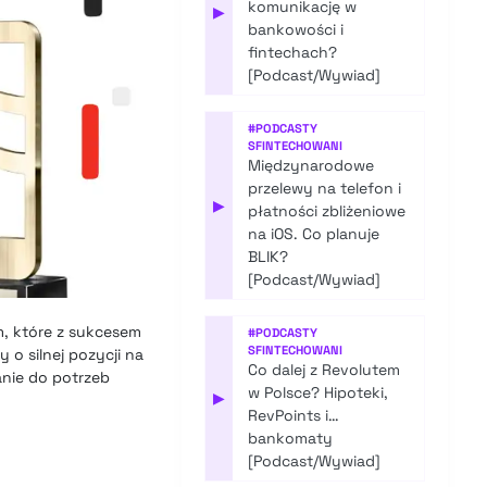
komunikację w
▶
bankowości i
fintechach?
[Podcast/Wywiad]
#
PODCASTY
SFINTECHOWANI
Międzynarodowe
przelewy na telefon i
▶
płatności zbliżeniowe
na iOS. Co planuje
BLIK?
[Podcast/Wywiad]
m, które z sukcesem
#
PODCASTY
SFINTECHOWANI
o silnej pozycji na
Co dalej z Revolutem
anie do potrzeb
w Polsce? Hipoteki,
▶
RevPoints i…
bankomaty
[Podcast/Wywiad]