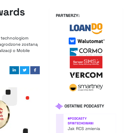
wards
PARTNERZY:
a technologiom
nagrodzone zostaną
izacji o Mobile
OSTATNIE PODCASTY
#
PODCASTY
SFINTECHOWANI
Jak RCS zmienia