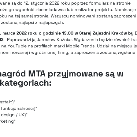
ane są do 12. stycznia 2022 roku poprzez formularz na stronie
Może go wypełnić zleceniodawca lub realizator projektu. Nominacj
roku na tej samej stronie. Wszyscy nominowani zostaną zaproszeni
 zostaną najlepsi z najlepszych.
7. marca 2022 roku o godzinie 19.00 w Starej Zajezdni Kraków by 
12
. Poprowadzi ją Jarosław Kuźniar. Wydarzenie będzie również tr
a YouTubie na profilach marki Mobile Trends. Udział na miejscu j
j nominowanej i wyróżnionej firmy, a zaproszenia zostaną wysłane
 nagród MTA przyjmowane są w
kategoriach:
ształt)”
 funkcjonalności)”
 design / UX)”
rketing”