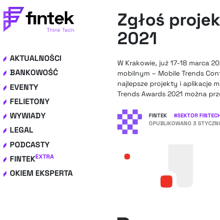
Zgłoś projek
2021
AKTUALNOŚCI
W Krakowie, już 17-18 marca 2
BANKOWOŚĆ
mobilnym – Mobile Trends Con
najlepsze projekty i aplikacje 
EVENTY
Trends Awards 2021 można prze
FELIETONY
WYWIADY
FINTEK
#
SEKTOR FINTEC
OPUBLIKOWANO
3 STYCZNI
LEGAL
PODCASTY
EXTRA
FINTEK
OKIEM EKSPERTA