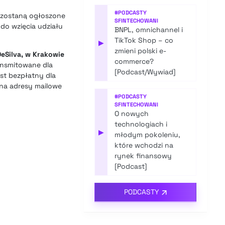
#
PODCASTY
e zostaną ogłoszone
SFINTECHOWANI
 do wzięcia udziału
BNPL, omnichannel i
TikTok Shop – co
▶
zmieni polski e-
DeSilva, w Krakowie
commerce?
ansmitowane dla
[Podcast/Wywiad]
est bezpłatny dla
 na adresy mailowe
#
PODCASTY
SFINTECHOWANI
O nowych
technologiach i
▶
młodym pokoleniu,
które wchodzi na
rynek finansowy
[Podcast]
PODCASTY