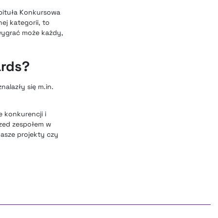
apituła Konkursowa
ej kategorii, to
wygrać może każdy,
ards?
alazły się m.in.
 konkurencji i
rzed zespołem w
nasze projekty czy