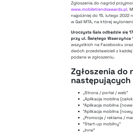
Zgłoszenia do nagród przyjmow
www.mobiletrendsawards.pl
. 
najpóźniej do 15. lutego 2022 
w Gali MTA, na której wyłonieni
Uroczysta Gala odbędzie się 1
przy ul. Świętego Wawrzyńca 
wszystkich na Facebooku oraz n
dwóch przedstawicieli z każde
podane w zgłoszeniu.
Zgłoszenia do
następujących 
„Strona / portal / web”
„Aplikacja mobilna (całok
“Aplikacja mobilna (nowe
“Aplikacja mobilna (nowy
„Promocja / reklama / ma
“Start-up mobilny”
„Inne”