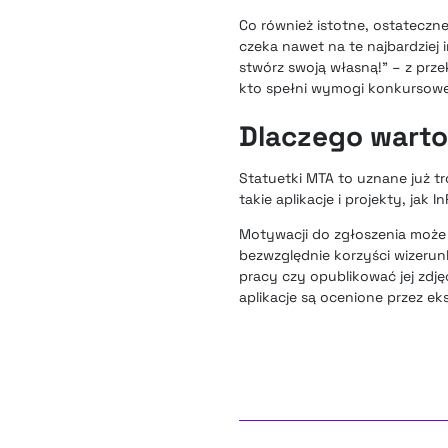
Co również istotne, ostateczn
czeka nawet na te najbardziej i
stwórz swoją własną!” – z pr
kto spełni wymogi konkursowe i
Dlaczego warto
Statuetki MTA to uznane już t
takie aplikacje i projekty, ja
Motywacji do zgłoszenia może
bezwzględnie korzyści wizerun
pracy czy opublikować jej zdj
aplikacje są ocenione przez ek