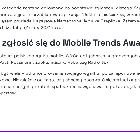
e kategorie zostaną ogłoszone na podstawie zgłoszeń, dlatego K
nnowacyjne i nieszablonowe aplikacje. “Jeśli nie mieścisz się w żadn
zekąsem powiada Kryzysowa Narzeczona, Monika Czaplicka. Zatem 
 działał prężnie w 2021 roku.
 zgłosić się do Mobile Trends Aw
rofeum polskiego rynku mobile. Wśród dotychczas nagrodzonych zn
k InPost, Rossmann, Żabka, mBank, Hebe czy Radio 357.
 być wiele – od uhonorowania swojego wysiłku, po zaimponowanie
kowe. Niezależnie od tego, czy chcemy pochwalić się statuetką p
ęcie na naszych profilach społecznościowych, warto pokazać, jak 
spertów.