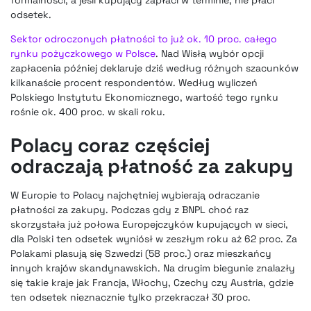
formalności, a jeśli kupujący zapłaci w terminie, nie płaci
odsetek.
Sektor odroczonych płatności to już ok. 10 proc. całego
rynku pożyczkowego w Polsce
. Nad Wisłą wybór opcji
zapłacenia później deklaruje dziś według różnych szacunków
kilkanaście procent respondentów. Według wyliczeń
Polskiego Instytutu Ekonomicznego, wartość tego rynku
rośnie ok. 400 proc. w skali roku.
Polacy coraz częściej
odraczają płatność za zakupy
W Europie to Polacy najchętniej wybierają odraczanie
płatności za zakupy. Podczas gdy z BNPL choć raz
skorzystała już połowa Europejczyków kupujących w sieci,
dla Polski ten odsetek wyniósł w zeszłym roku aż 62 proc. Za
Polakami plasują się Szwedzi (58 proc.) oraz mieszkańcy
innych krajów skandynawskich. Na drugim biegunie znalazły
się takie kraje jak Francja, Włochy, Czechy czy Austria, gdzie
ten odsetek nieznacznie tylko przekraczał 30 proc.