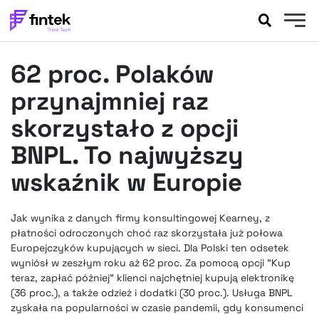
AKTUALNOŚCI
62 proc. Polaków
BANKOWOŚĆ
EVENTY
przynajmniej raz
FELIETONY
skorzystało z opcji
WYWIADY
BNPL. To najwyższy
LEGAL
wskaźnik w Europie
PODCASTY
EXTRA
FINTEK
OKIEM EKSPERTA
Jak wynika z danych firmy konsultingowej Kearney, z
płatności odroczonych choć raz skorzystała już połowa
Europejczyków kupujących w sieci. Dla Polski ten odsetek
wyniósł w zeszłym roku aż 62 proc. Za pomocą opcji "Kup
teraz, zapłać później" klienci najchętniej kupują elektronikę
(36 proc.), a także odzież i dodatki (30 proc.). Usługa BNPL
zyskała na popularności w czasie pandemii, gdy konsumenci