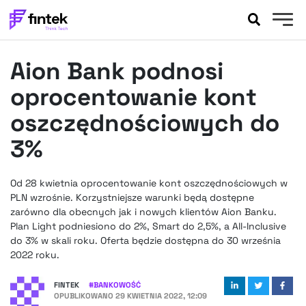
AKTUALNOŚCI
Aion Bank podnosi
BANKOWOŚĆ
EVENTY
oprocentowanie kont
FELIETONY
oszczędnościowych do
WYWIADY
3%
LEGAL
PODCASTY
Od 28 kwietnia oprocentowanie kont oszczędnościowych w
EXTRA
FINTEK
PLN wzrośnie. Korzystniejsze warunki będą dostępne
OKIEM EKSPERTA
zarówno dla obecnych jak i nowych klientów Aion Banku.
Plan Light podniesiono do 2%, Smart do 2,5%, a All-Inclusive
do 3% w skali roku. Oferta będzie dostępna do 30 września
2022 roku.
FINTEK
#
BANKOWOŚĆ
OPUBLIKOWANO
29 KWIETNIA 2022, 12:09