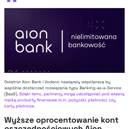
Ostatnio Aion Bank i Vodeno nawiązały współpracę by
wspólnie dostarczać rozwiązania typu Banking-as-a-Service
(BaaS).
Dzięki temu, partnerzy mogą udostępniać pod własną
marką produkty finansowe m.in. pożyczki, płatności, czy
karty płatnicze.
Wyższe oprocentowanie kont
oszczędnościowych Aion