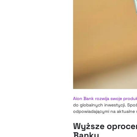
Aion Bank rozwija swoje produ
do globalnych inwestycji. Spo
odpowiadającymi na aktualne 
Wyższe oproce
Banku