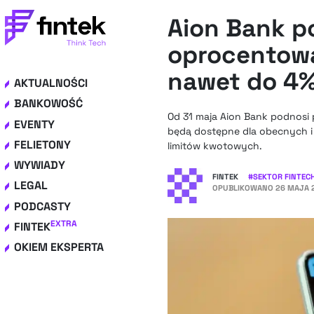
Aion Bank p
oprocentow
nawet do 4
AKTUALNOŚCI
BANKOWOŚĆ
Od 31 maja Aion Bank podnosi
EVENTY
będą dostępne dla obecnych i n
FELIETONY
limitów kwotowych.
WYWIADY
FINTEK
#
SEKTOR FINTEC
LEGAL
OPUBLIKOWANO
26 MAJA 2
PODCASTY
EXTRA
FINTEK
OKIEM EKSPERTA