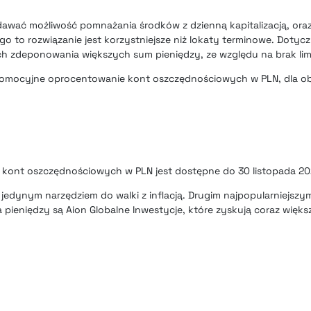
wać możliwość pomnażania środków z dzienną kapitalizacją, oraz
o to rozwiązanie jest korzystniejsze niż lokaty terminowe. Dotyc
ch zdeponowania większych sum pieniędzy, ze względu na brak l
romocyjne oprocentowanie kont oszczędnościowych w PLN, dla o
ont oszczędnościowych w PLN jest dostępne do 30 listopada 202
jedynym narzędziem do walki z inflacją. Drugim najpopularniejszy
 pieniędzy są Aion Globalne Inwestycje, które zyskują coraz więk