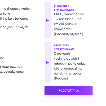
#
PODCASTY
 możliwością wpłat i
SFINTECHOWANI
zy to w
BNPL, omnichannel i
imitów kwotowych.
TikTok Shop – co
▶
zmieni polski e-
becnych i nowych
commerce?
[Podcast/Wywiad]
#
PODCASTY
SFINTECHOWANI
O nowych
2 r.
technologiach i
▶
młodym pokoleniu,
m rozwiązaniem
które wchodzi na
szą popularność
rynek finansowy
[Podcast]
PODCASTY