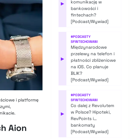
komunikację w
▶
bankowości i
fintechach?
[Podcast/Wywiad]
#
PODCASTY
SFINTECHOWANI
Międzynarodowe
przelewy na telefon i
▶
płatności zbliżeniowe
na iOS. Co planuje
BLIK?
[Podcast/Wywiad]
#
PODCASTY
ściowe i platformę
SFINTECHOWANI
Co dalej z Revolutem
zymi,
w Polsce? Hipoteki,
ikacie.
▶
RevPoints i…
h Aion
bankomaty
[Podcast/Wywiad]