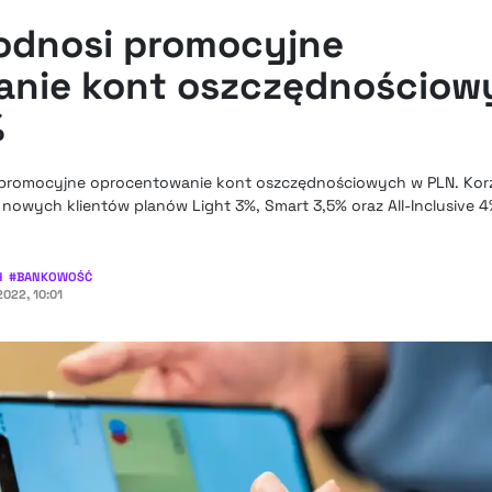
odnosi promocyjne
anie kont oszczędnościow
%
 promocyjne oprocentowanie kont oszczędnościowych w PLN. Korz
owych klientów planów Light 3%, Smart 3,5% oraz All-Inclusive 4%
H
#
BANKOWOŚĆ
022, 10:01