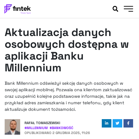
AKTUALNOŚCI
Aktualizacja danych
BANKOWOŚĆ
EVENTY
osobowych dostępna w
FELIETONY
aplikacji Banku
WYWIADY
Millennium
LEGAL
PODCASTY
Bank Millennium odświeżył sekcję danych osobowych w
EXTRA
FINTEK
swojej aplikacji mobilnej. Pozwala ona klientom zaktualizować
OKIEM EKSPERTA
oraz uzupełnić kolejne podstawowe informacje, takie jak na
przykład adres zamieszkania i numer telefonu, gdy klient
aktualizuje dokument tożsamości.
RAFAŁ TOMASZEWSKI
#
MILLENNIUM
#
BANKOWOŚĆ
OPUBLIKOWANO
2 GRUDNIA 2025, 11:26