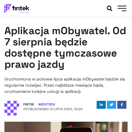
AKTUALNOŚCI
Aplikacja mObywatel. Od
BANKOWOŚĆ
EVENTY
7 sierpnia będzie
FELIETONY
dostępne tymczasowe
WYWIADY
prawo jazdy
LEGAL
PODCASTY
Uruchomiona w połowie lipca aplikacja mObywatel będzie się
EXTRA
FINTEK
regularnie rozwijać. Przez najbliższe miesiące będą
OKIEM EKSPERTA
uruchamiane kolejne usługi w aplikacji.
FINTEK
#
GOVTECH
OPUBLIKOWANO
31 LIPCA 2023, 10:29