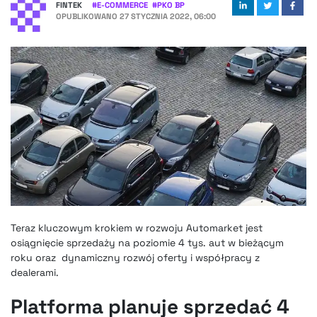
FINTEK
#
E-COMMERCE
#
PKO BP
OPUBLIKOWANO
27 STYCZNIA 2022, 06:00
Teraz kluczowym krokiem w rozwoju Automarket jest
osiągnięcie sprzedaży na poziomie 4 tys. aut w bieżącym
roku oraz dynamiczny rozwój oferty i współpracy z
dealerami.
Platforma planuje sprzedać 4