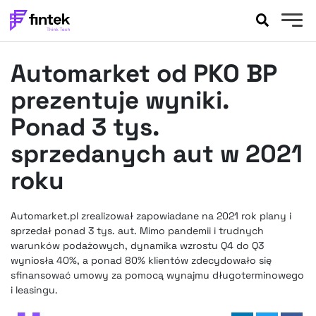
AKTUALNOŚCI
Automarket od PKO BP
BANKOWOŚĆ
EVENTY
prezentuje wyniki.
FELIETONY
Ponad 3 tys.
WYWIADY
sprzedanych aut w 2021
LEGAL
roku
PODCASTY
EXTRA
FINTEK
OKIEM EKSPERTA
Automarket.pl zrealizował zapowiadane na 2021 rok plany i
sprzedał ponad 3 tys. aut. Mimo pandemii i trudnych
warunków podażowych, dynamika wzrostu Q4 do Q3
wyniosła 40%, a ponad 80% klientów zdecydowało się
sfinansować umowy za pomocą wynajmu długoterminowego
i leasingu.