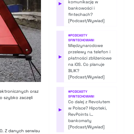
komunikację w
▶
bankowości i
fintechach?
[Podcast/Wywiad]
#
PODCASTY
SFINTECHOWANI
Międzynarodowe
przelewy na telefon i
▶
płatności zbliżeniowe
na iOS. Co planuje
BLIK?
[Podcast/Wywiad]
ektronicznych oraz
#
PODCASTY
SFINTECHOWANI
o szybko zaczęli
Co dalej z Revolutem
w Polsce? Hipoteki,
▶
RevPoints i…
bankomaty
[Podcast/Wywiad]
00. Z danych serwisu