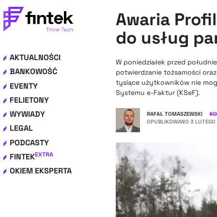
Awaria Prof
do usług p
AKTUALNOŚCI
W poniedziałek przed południe
BANKOWOŚĆ
potwierdzanie tożsamości oraz 
tysiące użytkowników nie mogł
EVENTY
Systemu e-Faktur (KSeF).
FELIETONY
WYWIADY
RAFAŁ TOMASZEWSKI
#
G
OPUBLIKOWANO
3 LUTEGO 
LEGAL
PODCASTY
EXTRA
FINTEK
OKIEM EKSPERTA