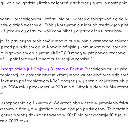
u kolejnej godziny liczba zgłoszeń przekroczyła sto, a następnie 
odczuli przedsiębiorcy, którzy nie byli w stanie zalogować się do
aledwie dzień wcześniej. Próby korzystania z innych rządowych pla
 użytkownicy otrzymywali komunikaty o przeciążeniu serwisów.
acje, że przyczyną problemów mogło być właśnie wzmożone zainte
e przed południem opublikowało oficjalny komunikat w tej sprawie.
em logowaniem do systemu KSeF 2.0 mogą występować czasowe u
” — poinformował resort cyfryzacji w serwisie X.
lutego działa już Krajowy System e-Faktur
. Przedsiębiorcy uzyska
tronicznej, za pośrednictwem której mogą wystawiać oraz odbierać
 faktur za pośrednictwem KSeF dotyczy wyłącznie największych p
ży w 2024 roku przekroczyła 200 mln zł. Według danych Minister
w.
u rozpocznie się 1 kwietnia. Wówczas obowiązek wystawiania fakt
zostałe firmy, z wyjątkiem najmniejszych podmiotów. Te ostatnie
sięczne obroty dokumentowane w KSeF nie przekraczają 10 tys. zł
znia 2027 roku.