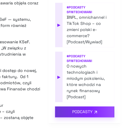
awaria objęła coraz
#
PODCASTY
SFINTECHOWANI
BNPL, omnichannel i
 KSeF — systemu,
TikTok Shop – co
▶
tform również
zmieni polski e-
commerce?
resowanie KSeF.
[Podcast/Wywiad]
 „W związku z
trudnienia w
#
PODCASTY
SFINTECHOWANI
O nowych
li dostęp do nowej,
technologiach i
 faktury. Od 1
▶
młodym pokoleniu,
odmiotów, czyli
które wchodzi na
stwa Finansów chodzi
rynek finansowy
[Podcast]
ur
 – czyli
PODCASTY
 – zostaną objęte