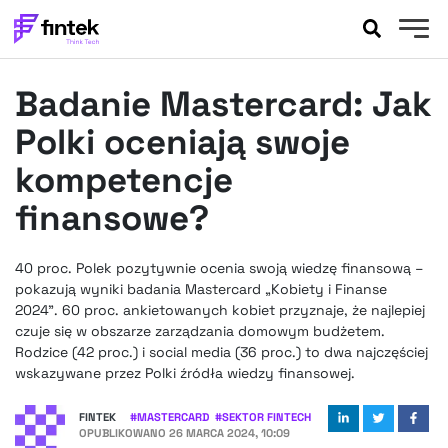
AKTUALNOŚCI
Badanie Mastercard: Jak
BANKOWOŚĆ
EVENTY
Polki oceniają swoje
FELIETONY
kompetencje
WYWIADY
finansowe?
LEGAL
PODCASTY
40 proc. Polek pozytywnie ocenia swoją wiedzę finansową –
EXTRA
FINTEK
pokazują wyniki badania Mastercard „Kobiety i Finanse
OKIEM EKSPERTA
2024”. 60 proc. ankietowanych kobiet przyznaje, że najlepiej
czuje się w obszarze zarządzania domowym budżetem.
Rodzice (42 proc.) i social media (36 proc.) to dwa najczęściej
wskazywane przez Polki źródła wiedzy finansowej.
FINTEK
#
MASTERCARD
#
SEKTOR FINTECH
OPUBLIKOWANO
26 MARCA 2024, 10:09