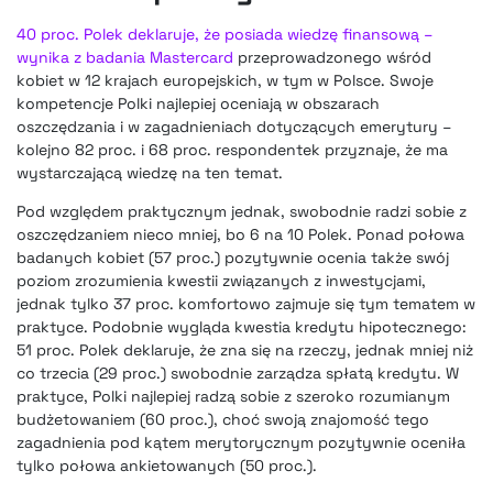
40 proc. Polek deklaruje, że posiada wiedzę finansową –
wynika z badania Mastercard
przeprowadzonego wśród
kobiet w 12 krajach europejskich, w tym w Polsce. Swoje
kompetencje Polki najlepiej oceniają w obszarach
oszczędzania i w zagadnieniach dotyczących emerytury –
kolejno 82 proc. i 68 proc. respondentek przyznaje, że ma
wystarczającą wiedzę na ten temat.
Pod względem praktycznym jednak, swobodnie radzi sobie z
oszczędzaniem nieco mniej, bo 6 na 10 Polek. Ponad połowa
badanych kobiet (57 proc.) pozytywnie ocenia także swój
poziom zrozumienia kwestii związanych z inwestycjami,
jednak tylko 37 proc. komfortowo zajmuje się tym tematem w
praktyce. Podobnie wygląda kwestia kredytu hipotecznego:
51 proc. Polek deklaruje, że zna się na rzeczy, jednak mniej niż
co trzecia (29 proc.) swobodnie zarządza spłatą kredytu. W
praktyce, Polki najlepiej radzą sobie z szeroko rozumianym
budżetowaniem (60 proc.), choć swoją znajomość tego
zagadnienia pod kątem merytorycznym pozytywnie oceniła
tylko połowa ankietowanych (50 proc.).