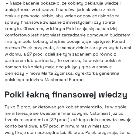
– Nasze badanie pokazało, że kobiety deklarują wiedzę i
umiejętności w obszarze finansów, jednak wielu z nich
brakuje pewności siebie, aby wziąć odpowiedzialność za
sprawy finansowe związane z inwestycjami czy spłatą
kredytu. Obszarem, w którym Polki czują się najbardziej
komfortowo jest natomiast zarządzanie domowym budżetem
i na tym polu kobiety chętnie podejmują inicjatywę. Ponad
połowa Polek przyznała, że samodzielnie zarządza wydatkami
w domu, a 27 proc. dzieli się tym zadaniem po równo z
partnerem lub partnerką. To oznacza, że w wielu polskich
domach to kobiety mają decydujący głos w sprawie
pieniędzy – mówi Marta Życińska, dyrektorka generalna
polskiego oddziału Mastercard Europe.
Polki łakną finansowej wiedzy
Tylko 8 proc. ankietowanych kobiet stwierdziło, że w ogóle
nie interesuje się kwestiami finansowymi. Natomiast już co
trzecia respondentka (32 proc.) każdego dnia sprawdza swoje
konto bankowe, a 57 proc. minimum raz w miesiącu
weryfikuje stan oszczędności. 35 proc. Polek przyznaje, że na