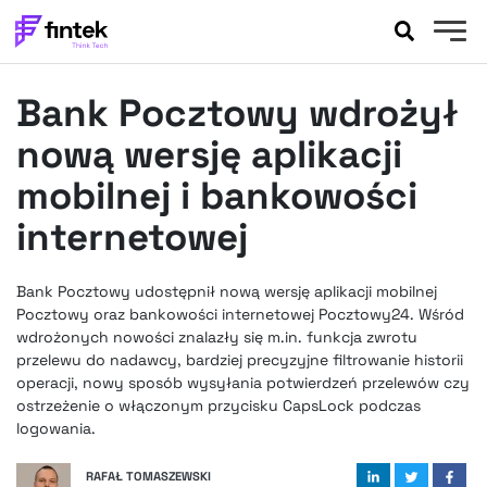
AKTUALNOŚCI
Bank Pocztowy wdrożył
BANKOWOŚĆ
EVENTY
nową wersję aplikacji
FELIETONY
mobilnej i bankowości
WYWIADY
internetowej
LEGAL
PODCASTY
Bank Pocztowy udostępnił nową wersję aplikacji mobilnej
EXTRA
FINTEK
Pocztowy oraz bankowości internetowej Pocztowy24. Wśród
OKIEM EKSPERTA
wdrożonych nowości znalazły się m.in. funkcja zwrotu
przelewu do nadawcy, bardziej precyzyjne filtrowanie historii
operacji, nowy sposób wysyłania potwierdzeń przelewów czy
ostrzeżenie o włączonym przycisku CapsLock podczas
logowania.
RAFAŁ TOMASZEWSKI