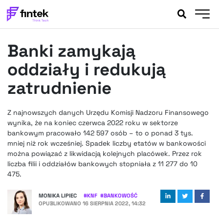
AKTUALNOŚCI
Banki zamykają
BANKOWOŚĆ
EVENTY
oddziały i redukują
FELIETONY
zatrudnienie
WYWIADY
LEGAL
Z najnowszych danych Urzędu Komisji Nadzoru Finansowego
PODCASTY
wynika, że na koniec czerwca 2022 roku w sektorze
EXTRA
bankowym pracowało 142 597 osób – to o ponad 3 tys.
FINTEK
mniej niż rok wcześniej. Spadek liczby etatów w bankowości
OKIEM EKSPERTA
można powiązać z likwidacją kolejnych placówek. Przez rok
liczba filii i oddziałów bankowych stopniała z 11 277 do 10
475.
MONIKA LIPIEC
#
KNF
#
BANKOWOŚĆ
OPUBLIKOWANO
16 SIERPNIA 2022, 14:32