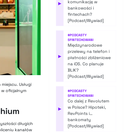
komunikację w
▶
bankowości i
fintechach?
[Podcast/Wywiad]
#
PODCASTY
SFINTECHOWANI
Międzynarodowe
przelewy na telefon i
▶
płatności zbliżeniowe
na iOS. Co planuje
BLIK?
[Podcast/Wywiad]
miejscu. Usługi
w oficjalnym
#
PODCASTY
SFINTECHOWANI
Co dalej z Revolutem
w Polsce? Hipoteki,
chium
▶
RevPoints i…
bankomaty
zyszłości długich
[Podcast/Wywiad]
oliceniu kanałów