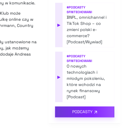
amy w komunikacie.
#
PODCASTY
SFINTECHOWANI
 Klub może
BNPL, omnichannel i
ulkę online czy w
TikTok Shop – co
▶
Fuhrmann, Country
zmieni polski e-
commerce?
rdy ustanowione na
[Podcast/Wywiad]
emy, jak możemy
 dodaje Andreas
#
PODCASTY
SFINTECHOWANI
O nowych
technologiach i
▶
młodym pokoleniu,
które wchodzi na
rynek finansowy
[Podcast]
PODCASTY