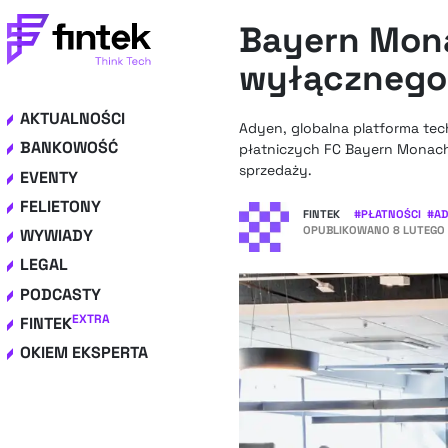
Bayern Mon
wyłącznego 
AKTUALNOŚCI
Adyen, globalna platforma te
BANKOWOŚĆ
płatniczych FC Bayern Monach
sprzedaży.
EVENTY
FELIETONY
FINTEK
#
PŁATNOŚCI
#
AD
OPUBLIKOWANO
8 LUTEGO 
WYWIADY
LEGAL
PODCASTY
EXTRA
FINTEK
OKIEM EKSPERTA