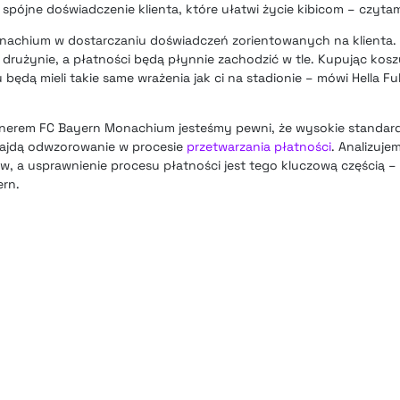
spójne doświadczenie klienta, które ułatwi życie kibicom – czyt
achium w dostarczaniu doświadczeń zorientowanych na klienta.
 drużynie, a płatności będą płynnie zachodzić w tle. Kupując kosz
będą mieli takie same wrażenia jak ci na stadionie – mówi Hella 
rtnerem FC Bayern Monachium jesteśmy pewni, że wysokie standa
najdą odwzorowanie w procesie
przetwarzania płatności
. Analizuj
w, a usprawnienie procesu płatności jest tego kluczową częścią –
ern.