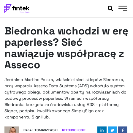
AKTUALNOŚCI
Biedronka wchodzi w erę
BANKOWOŚĆ
EVENTY
paperless? Sieć
FELIETONY
nawiązuje współpracę z
WYWIADY
Asseco
LEGAL
PODCASTY
Jerónimo Martins Polska, właściciel sieci sklepów Biedronka,
EXTRA
FINTEK
przy wsparciu Asseco Data Systems (ADS) wdrożyło system
OKIEM EKSPERTA
cyfrowego obiegu dokumentów oparty na rozwiązaniach do
budowy procesów paperless. W ramach współpracy
Biedronka korzysta ze środowiska usług ADS - platformy
Signer, podpisu kwalifikowanego SimplySign oraz
komponentu SignHub.
RAFAŁ TOMASZEWSKI
#
TECHNOLOGIE