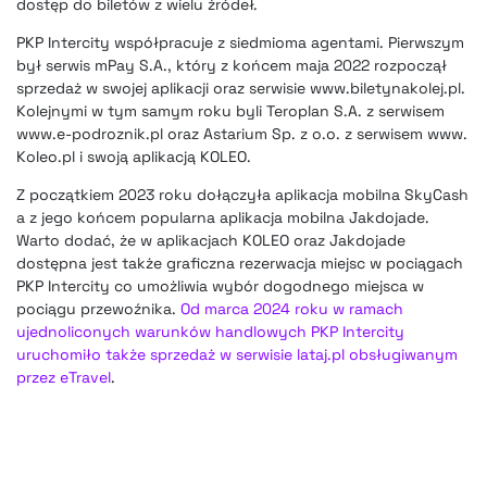
dostęp do biletów z wielu źródeł.
PKP Intercity współpracuje z siedmioma agentami. Pierwszym
był serwis mPay S.A., który z końcem maja 2022 rozpoczął
sprzedaż w swojej aplikacji oraz serwisie www.biletynakolej.pl.
Kolejnymi w tym samym roku byli Teroplan S.A. z serwisem
www.e-podroznik.pl oraz Astarium Sp. z o.o. z serwisem www.
Koleo.pl i swoją aplikacją KOLEO.
Z początkiem 2023 roku dołączyła aplikacja mobilna SkyCash
a z jego końcem popularna aplikacja mobilna Jakdojade.
Warto dodać, że w aplikacjach KOLEO oraz Jakdojade
dostępna jest także graficzna rezerwacja miejsc w pociągach
PKP Intercity co umożliwia wybór dogodnego miejsca w
pociągu przewoźnika.
Od marca 2024 roku w ramach
ujednoliconych warunków handlowych PKP Intercity
uruchomiło także sprzedaż w serwisie lataj.pl obsługiwanym
przez eTravel
.