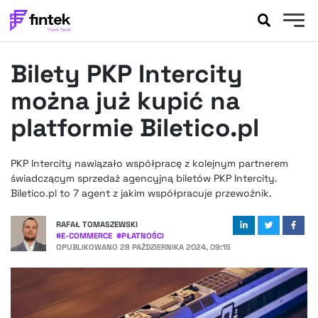
AKTUALNOŚCI
Bilety PKP Intercity
BANKOWOŚĆ
EVENTY
można już kupić na
FELIETONY
platformie Biletico.pl
WYWIADY
LEGAL
PKP Intercity nawiązało współpracę z kolejnym partnerem
PODCASTY
świadczącym sprzedaż agencyjną biletów PKP Intercity.
EXTRA
Biletico.pl to 7 agent z jakim współpracuje przewoźnik.
FINTEK
OKIEM EKSPERTA
RAFAŁ TOMASZEWSKI
#
E-COMMERCE
#
PŁATNOŚCI
OPUBLIKOWANO
28 PAŹDZIERNIKA 2024, 09:15