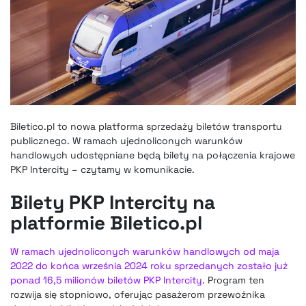
Biletico.pl to nowa platforma sprzedaży biletów transportu
publicznego. W ramach ujednoliconych warunków
handlowych udostępniane będą bilety na połączenia krajowe
PKP Intercity – czytamy w komunikacie.
Bilety PKP Intercity na
platformie Biletico.pl
W ramach ujednoliconych warunków handlowych od maja
2022 do końca września 2024 roku sprzedanych zostało już
ponad 16,5 milionów biletów PKP Intercity
. Program ten
rozwija się stopniowo, oferując pasażerom przewoźnika