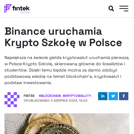
AKTUALNOŚCI
Binance uruchamia
BANKOWOŚĆ
EVENTY
Krypto Szkołę w Polsce
FELIETONY
WYWIADY
Największa na świecie giełda kryptowalut uruchamia pierwszą
w Polsce Krypto Szkołę, skierowaną głównie do licealistów i
LEGAL
studentów. Dzięki temu będzie można za darmo zdobyć
PODCASTY
podstawową wiedzę na temat blockchain’a, kryptowalut i
EXTRA
FINTEK
podstaw inwestowania.
OKIEM EKSPERTA
FINTEK
#
BLOCKCHAIN
#
KRYPTOWALUTY
OPUBLIKOWANO
4 SIERPNIA 2023, 13:22