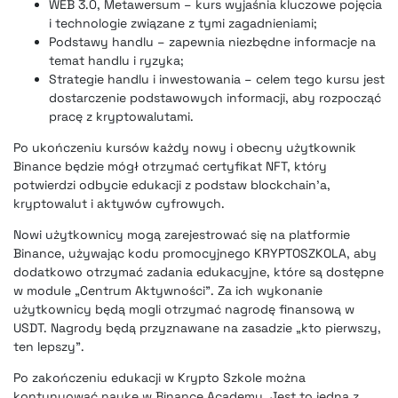
WEB 3.0, Metawersum – kurs wyjaśnia kluczowe pojęcia
i technologie związane z tymi zagadnieniami;
Podstawy handlu – zapewnia niezbędne informacje na
temat handlu i ryzyka;
Strategie handlu i inwestowania – celem tego kursu jest
dostarczenie podstawowych informacji, aby rozpocząć
pracę z kryptowalutami.
Po ukończeniu kursów każdy nowy i obecny użytkownik
Binance będzie mógł otrzymać certyfikat NFT, który
potwierdzi odbycie edukacji z podstaw blockchain’a,
kryptowalut i aktywów cyfrowych.
Nowi użytkownicy mogą zarejestrować się na platformie
Binance, używając kodu promocyjnego KRYPTOSZKOLA, aby
dodatkowo otrzymać zadania edukacyjne, które są dostępne
w module „Centrum Aktywności”. Za ich wykonanie
użytkownicy będą mogli otrzymać nagrodę finansową w
USDT. Nagrody będą przyznawane na zasadzie „kto pierwszy,
ten lepszy”.
Po zakończeniu edukacji w Krypto Szkole można
kontynuować naukę w Binance Academy. Jest to jedna z