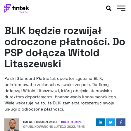
AKTUALNOŚCI
BLIK będzie rozwijał
BANKOWOŚĆ
EVENTY
odroczone płatności. Do
FELIETONY
PSP dołącza Witold
WYWIADY
Litaszewski
LEGAL
PODCASTY
Polski Standard Płatności, operator systemu BLIK,
EXTRA
FINTEK
poinformował o zmianach w swoim zespole. Do firmy
OKIEM EKSPERTA
dołączył Witold Litaszewski, który obejmie stanowisko
dyrektora departamentu finansowania konsumenckiego.
Wiele wskazuje na to, że BLIK zamierza rozszerzyć swoje
usługi o odroczone płatności.
RAFAŁ TOMASZEWSKI
#
BLIK
#
BNPL
OPUBLIKOWANO
16 LUTEGO 2022, 15:16