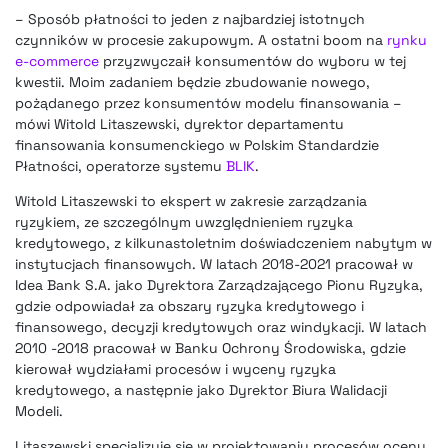
– Sposób płatności to jeden z najbardziej istotnych
czynników w procesie zakupowym. A ostatni boom na
rynku
e-commerce
przyzwyczaił konsumentów do wyboru w tej
kwestii. Moim zadaniem będzie zbudowanie nowego,
pożądanego przez konsumentów modelu finansowania –
mówi Witold Litaszewski, dyrektor departamentu
finansowania konsumenckiego w Polskim Standardzie
Płatności, operatorze systemu
BLIK
.
Witold Litaszewski to ekspert w zakresie zarządzania
ryzykiem, ze szczególnym uwzględnieniem ryzyka
kredytowego, z kilkunastoletnim doświadczeniem nabytym w
instytucjach finansowych. W latach 2018-2021 pracował w
Idea Bank S.A. jako Dyrektora Zarządzającego Pionu Ryzyka,
gdzie odpowiadał za obszary ryzyka kredytowego i
finansowego, decyzji kredytowych oraz windykacji. W latach
2010 -2018 pracował w Banku Ochrony Środowiska, gdzie
kierował wydziałami procesów i wyceny ryzyka
kredytowego, a następnie jako Dyrektor Biura Walidacji
Modeli.
Litaszewski specjalizuje się w projektowaniu procesów oceny