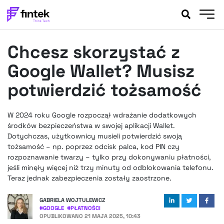
AKTUALNOŚCI
Chcesz skorzystać z
BANKOWOŚĆ
EVENTY
Google Wallet? Musisz
FELIETONY
potwierdzić tożsamość
WYWIADY
LEGAL
W 2024 roku Google rozpoczął wdrażanie dodatkowych
PODCASTY
środków bezpieczeństwa w swojej aplikacji Wallet.
EXTRA
Dotychczas, użytkownicy musieli potwierdzić swoją
FINTEK
tożsamość – np. poprzez odcisk palca, kod PIN czy
OKIEM EKSPERTA
rozpoznawanie twarzy – tylko przy dokonywaniu płatności,
jeśli minęły więcej niż trzy minuty od odblokowania telefonu.
Teraz jednak zabezpieczenia zostały zaostrzone.
GABRIELA WOJTULEWICZ
#
GOOGLE
#
PŁATNOŚCI
OPUBLIKOWANO
21 MAJA 2025, 10:43