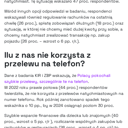
natychmiast. Tę sytuację wskazało 47 proc. respondentów.
Wśród innych opcji odpowiedzi w badaniu, respondenci
wskazywali również regulowanie rachunków na ostatnią
chwilę (26 proc.), spłatę zobowiązań dłużnych (18 proc.) oraz
sytuację, w której nie chcemy mieć dużej kwoty przy sobie, a
chcemy natychmiast zrealizować transakcję np. zakup
pojazdu (26 proc. – wzrost o 6 pp. r/r.).
Ilu z nas nie korzysta z
przelewu na telefon?
Dane z badania KIR i ZBP wskazują, że
Polacy pokochali
szybkie przelewy, szczególnie te na telefon
.
W 2022 roku prawie połowa (44 proc.) respondentów
twierdziła, że nie korzysta z przelewów natychmiastowych na
numer telefonu. Rok później zanotowano spadek tego
wskaźnika o 10 pp., by w 2024 osiągnąć poziom 30 proc.
Szybkie wsparcie finansowe dla dziecka lub znajomych (40
proc., wzrost o 5 pp. r/r ), rozliczanie wspólnych zakupów lub
rachunków w restauracjach (26 proc., wzrost o 4 pp. r/r) to