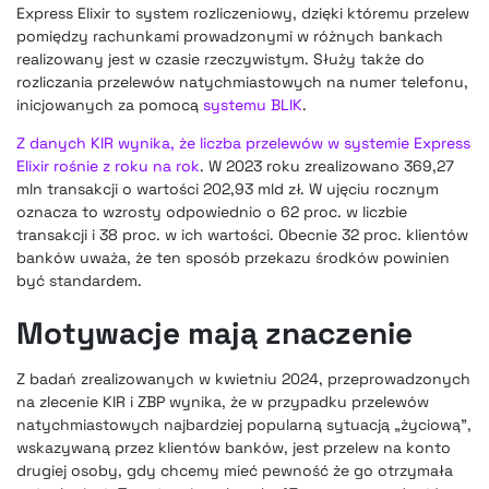
Express Elixir to system rozliczeniowy, dzięki któremu przelew
pomiędzy rachunkami prowadzonymi w różnych bankach
realizowany jest w czasie rzeczywistym. Służy także do
rozliczania przelewów natychmiastowych na numer telefonu,
inicjowanych za pomocą
systemu BLIK
.
Z danych KIR wynika, że liczba przelewów w systemie Express
Elixir rośnie z roku na rok
. W 2023 roku zrealizowano 369,27
mln transakcji o wartości 202,93 mld zł. W ujęciu rocznym
oznacza to wzrosty odpowiednio o 62 proc. w liczbie
transakcji i 38 proc. w ich wartości. Obecnie 32 proc. klientów
banków uważa, że ten sposób przekazu środków powinien
być standardem.
Motywacje mają znaczenie
Z badań zrealizowanych w kwietniu 2024, przeprowadzonych
na zlecenie KIR i ZBP wynika, że w przypadku przelewów
natychmiastowych najbardziej popularną sytuacją „życiową”,
wskazywaną przez klientów banków, jest przelew na konto
drugiej osoby, gdy chcemy mieć pewność że go otrzymała