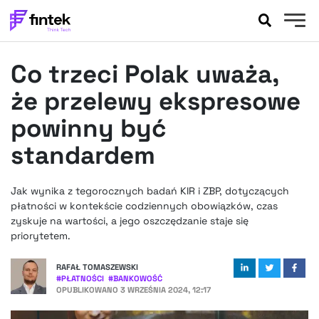
AKTUALNOŚCI
Co trzeci Polak uważa,
BANKOWOŚĆ
EVENTY
że przelewy ekspresowe
FELIETONY
powinny być
WYWIADY
standardem
LEGAL
PODCASTY
Jak wynika z tegorocznych badań KIR i ZBP, dotyczących
EXTRA
FINTEK
płatności w kontekście codziennych obowiązków, czas
OKIEM EKSPERTA
zyskuje na wartości, a jego oszczędzanie staje się
priorytetem.
RAFAŁ TOMASZEWSKI
#
PŁATNOŚCI
#
BANKOWOŚĆ
OPUBLIKOWANO
3 WRZEŚNIA 2024, 12:17