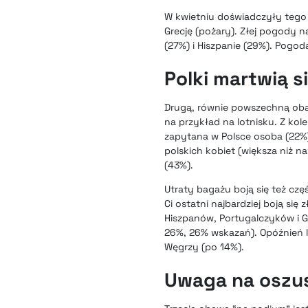
W kwietniu doświadczyły tego 
Grecję (pożary). Złej pogody na
(27%) i Hiszpanie (29%). Pogod
Polki martwią s
Drugą, równie powszechną oba
na przykład na lotnisku. Z kol
zapytana w Polsce osoba (22%).
polskich kobiet (większa niż n
(43%).
Utraty bagażu boją się też częś
Ci ostatni najbardziej boją si
Hiszpanów, Portugalczyków i G
26%, 26% wskazań). Opóźnień lo
Węgrzy (po 14%).
Uwaga na oszus