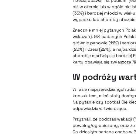
Trzecią obawą “na podium” jes
niż w ofercie lub w ogóle nie 
(35%) i bardziej młodzi w wieku
wypadku lub choroby ubezpiec
Znacznie mniej pytanych Polakó
wskazań). 9% badanych Polaków
głównie panowie (11%) i senior
(20%) i Czesi (22%), a najbard
chorobie martwią się bardziej P
karty obawiają się zwłaszcza N
W podróży warto
W razie nieprzewidzianych zda
konsulatem, mieć stały dostęp 
Na pytanie czy spotkał Cię ki
odpowiedziało twierdząco.
Przyznali, że podczas wakacji 
powolny/ograniczony, oraz że w
Co dziesiąta badana osoba w Po