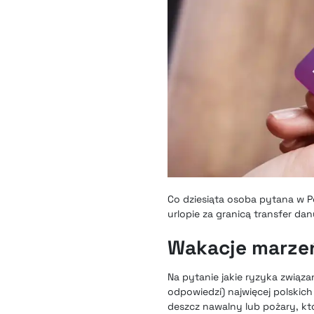
Co dziesiąta osoba pytana w Po
urlopie za granicą transfer d
Wakacje marzeń
Na pytanie jakie ryzyka związ
odpowiedzi) najwięcej polskich
deszcz nawalny lub pożary, kt