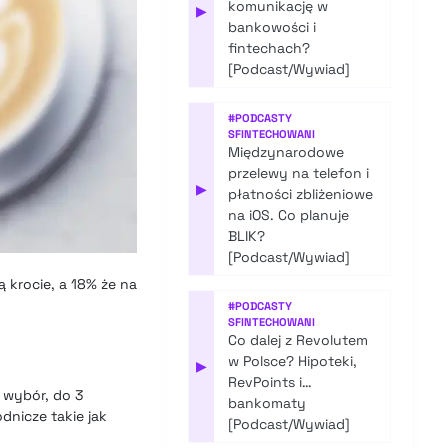
komunikację w
▶
bankowości i
fintechach?
[Podcast/Wywiad]
#
PODCASTY
SFINTECHOWANI
Międzynarodowe
przelewy na telefon i
▶
płatności zbliżeniowe
na iOS. Co planuje
BLIK?
[Podcast/Wywiad]
ą krocie, a 18% że na
#
PODCASTY
SFINTECHOWANI
Co dalej z Revolutem
w Polsce? Hipoteki,
▶
RevPoints i…
 wybór, do 3
bankomaty
dnicze takie jak
[Podcast/Wywiad]