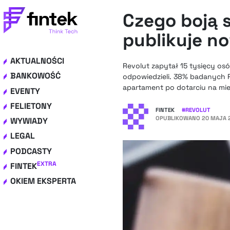
Czego boją s
publikuje n
AKTUALNOŚCI
Revolut zapytał 15 tysięcy osó
BANKOWOŚĆ
odpowiedzieli. 38% badanych 
apartament po dotarciu na miej
EVENTY
FELIETONY
FINTEK
#
REVOLUT
OPUBLIKOWANO
20 MAJA 2
WYWIADY
LEGAL
PODCASTY
EXTRA
FINTEK
OKIEM EKSPERTA