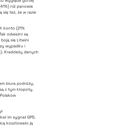
cu wygląda gorzej
 (41%) niż panowie
 się też, że w razie
ch konto (21%
Tak odważni są
oją się Litwini
przy wypadku i
2%). Kradzieży danych
em biura podróży,
 są z tym kłopoty.
 Polaków
ył
ikał im sygnał GPS.
icą kosztowało ją