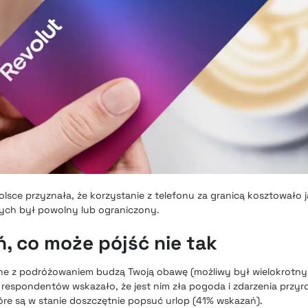
lsce przyznała, że korzystanie z telefonu za granicą kosztowało j
anych był powolny lub ograniczony.
, co może pójść nie tak
ane z podróżowaniem budzą Twoją obawę (możliwy był wielokrotny
 respondentów wskazało, że jest nim zła pogoda i zdarzenia przyro
óre są w stanie doszczętnie popsuć urlop (41% wskazań).