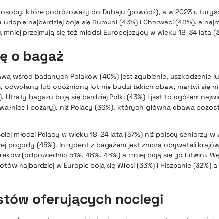
osoby, które podróżowały do Dubaju (powódź), a w 2023 r. turyś
 urlopie najbardziej boją się Rumuni (43%) i Chorwaci (48%), a naj
ą mniej przejmują się też młodsi Europejczycy w wieku 18-34 lata (
ię o bagaż
wą wśród badanych Polaków (40%) jest zgubienie, uszkodzenie lu
ei, odwołany lub opóźniony lot nie budzi takich obaw, martwi się ni
 Utraty bagażu boją się bardziej Polki (43%) i jest to ogółem naj
awałnice i pożary), niż Polacy (36%), których główną obawą pozos
ciej młodzi Polacy w wieku 18-24 lata (57%) niż polscy seniorzy w 
ę złej pogody (45%). Incydent z bagażem jest zmorą obywateli krajó
reków (odpowiednio 51%, 48%, 46%) a mniej boją się go Litwini, Wę
tów najbardziej w Europie boją się Włosi (33%) i Hiszpanie (32%) a 
tów oferujących noclegi