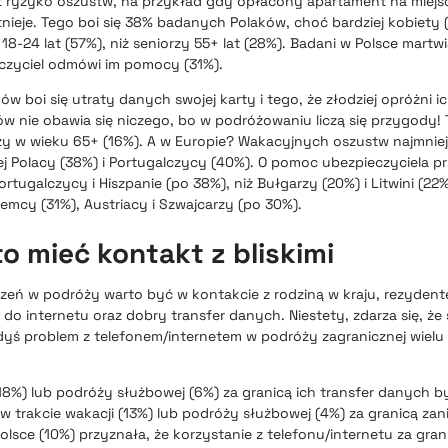
t ryzyko oszustw, na przykład gdy opłacony apartament na miejs
istnieje. Tego boi się 38% badanych Polaków, choć bardziej kobiety
 18-24 lat (57%), niż seniorzy 55+ lat (28%). Badani w Polsce martwią
zyciel odmówi im pomocy (31%).
w boi się utraty danych swojej karty i tego, że złodziej opróżni i
 nie obawia się niczego, bo w podróżowaniu liczą się przygody! 
zy w wieku 65+ (16%). A w Europie? Wakacyjnych oszustw najmniej b
ziej Polacy (38%) i Portugalczycy (40%). O pomoc ubezpieczyciela 
ortugalczycy i Hiszpanie (po 38%), niż Bułgarzy (20%) i Litwini (2
iemcy (31%), Austriacy i Szwajcarzy (po 30%).
 mieć kontakt z bliskimi
rzeń w podróży warto być w kontakcie z rodziną w kraju, rezydent
do internetu oraz dobry transfer danych. Niestety, zdarza się, że
edyś problem z telefonem/internetem w podróży zagranicznej wielu
(18%) lub podróży służbowej (6%) za granicą ich transfer danych b
 trakcie wakacji (13%) lub podróży służbowej (4%) za granicą zan
lsce (10%) przyznała, że korzystanie z telefonu/internetu za gran