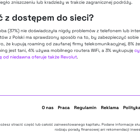
uległo zniszczeniu lub kradzieży w trakcie zagranicznej podróży.
ć z dostępem do sieci?
oba (37%) nie doświadczyła nigdy problemów z telefonem lub int
tów z Polski ma sprawdzony sposób na to, by zabezpieczyć sobie 
o, że kupują roaming od zaufanej firmy telekomunikacyjnej, 8% ż
aming jest tani, 4% używa mobilnego routera WiFi, a 3% wykupuję
cy
ję od niedawna oferuje także Revolut
.
O nas
Praca
Regulamin
Reklama
Polityk
ożesz stracić część lub całość zainwestowanego kapitału. Podane informacje sł
rodzaju porady finansowej ani rekomendacji inwes