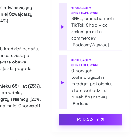
ci odwiedzający
#
PODCASTY
SFINTECHOWANI
mniej Szwajcarzy
BNPL, omnichannel i
34%).
TikTok Shop – co
▶
zmieni polski e-
commerce?
[Podcast/Wywiad]
b kradzież bagażu,
m co dziesiąta
#
PODCASTY
większa obawa
SFINTECHOWANI
taje zła pogoda
O nowych
technologiach i
▶
młodym pokoleniu,
wieku 65+ lat (25%).
które wchodzi na
w południa,
rynek finansowy
grzy i Niemcy (23%,
[Podcast]
najmniej Chorwaci i
PODCASTY