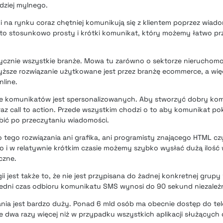
rdziej mylnego.
i na rynku coraz chętniej komunikują się z klientem poprzez wiad
 to stosunkowo prosty i krótki komunikat, który możemy łatwo pr
ycznie wszystkie branże. Mowa tu zarówno o sektorze nieruchomośc
ższe rozwiązanie użytkowane jest przez branżę ecommerce, a wię
nline.
 komunikatów jest spersonalizowanych. Aby stworzyć dobry komu
z call to action. Przede wszystkim chodzi o to aby komunikat p
bić po przeczytaniu wiadomości.
o tego rozwiązania ani grafika, ani programisty znającego HTML c
i w relatywnie krótkim czasie możemy szybko wysłać dużą ilość 
czne.
ii jest także to, że nie jest przypisana do żadnej konkretnej grupy
edni czas odbioru komunikatu SMS wynosi do 90 sekund niezależn
zania jest bardzo duży. Ponad 6 mld osób ma obecnie dostęp do te
 dwa razy więcej niż w przypadku wszystkich aplikacji służących 