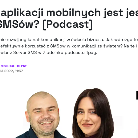
aplikacji mobilnych jest j
 SMSów? [Podcast]
ie rozwijany kanał komunikacji w świecie biznesu. Jak wdrożyć to
i efektywnie korzystać z SMSów w komunikacji ze światem? Na te i
awlar z Server SMS w 7 odcinku podcastu Tpay.
OMMERCE
#
TPAY
IA 2022, 11:37