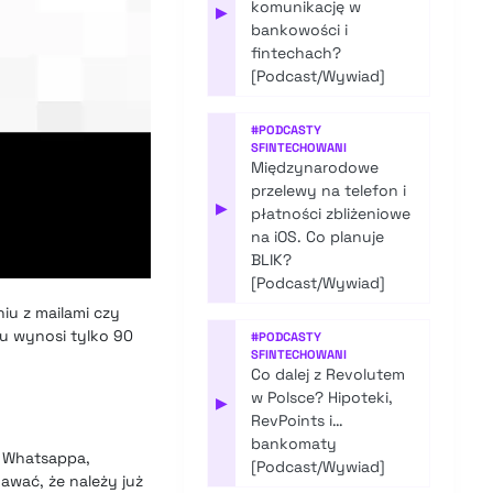
komunikację w
▶
bankowości i
fintechach?
[Podcast/Wywiad]
#
PODCASTY
SFINTECHOWANI
Międzynarodowe
przelewy na telefon i
▶
płatności zbliżeniowe
na iOS. Co planuje
BLIK?
[Podcast/Wywiad]
u z mailami czy
tu wynosi tylko 90
#
PODCASTY
SFINTECHOWANI
Co dalej z Revolutem
w Polsce? Hipoteki,
▶
RevPoints i…
bankomaty
z Whatsappa,
[Podcast/Wywiad]
awać, że należy już