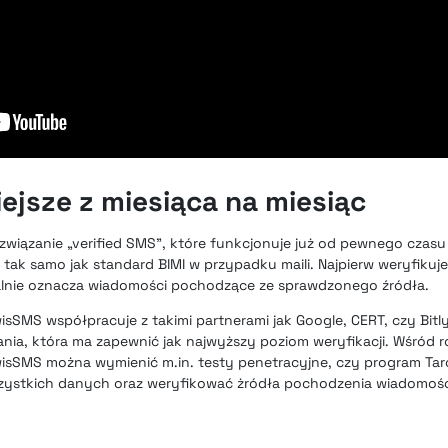
ejsze z miesiąca na miesiąc
związanie „verified SMS”, które funkcjonuje już od pewnego czasu
 tak samo jak standard BIMI w przypadku maili. Najpierw weryfiku
alnie oznacza wiadomości pochodzące ze sprawdzonego źródła.
sSMS współpracuje z takimi partnerami jak Google, CERT, czy Bitl
ia, która ma zapewnić jak najwyższy poziom weryfikacji. Wśród 
sSMS można wymienić m.in. testy penetracyjne, czy program Tar
ystkich danych oraz weryfikować żródła pochodzenia wiadomośc