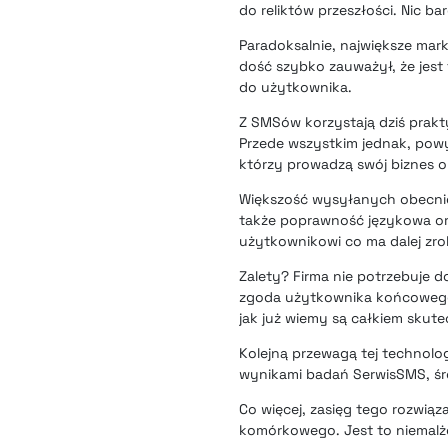
do reliktów przeszłości. Nic ba
Paradoksalnie, największe mark
dość szybko zauważył, że jest
do użytkownika.
Z SMSów korzystają dziś prakt
Przede wszystkim jednak, powy
którzy prowadzą swój biznes o
Większość wysyłanych obecnie
także poprawność językowa ora
użytkownikowi co ma dalej zro
Zalety? Firma nie potrzebuje d
zgoda użytkownika końcowego 
jak już wiemy są całkiem skute
Kolejną przewagą tej technolog
wynikami badań SerwisSMS, śr
Co więcej, zasięg tego rozwią
komórkowego. Jest to niemalże