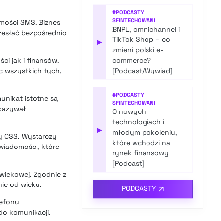
#
PODCASTY
SFINTECHOWANI
omości SMS. Biznes
BNPL, omnichannel i
zesłać bezpośrednio
TikTok Shop – co
▶
zmieni polski e-
i jak i finansów.
commerce?
c wszystkich tych,
[Podcast/Wywiad]
#
PODCASTY
nikat istotne są
SFINTECHOWANI
okazywał
O nowych
technologiach i
▶
młodym pokoleniu,
zy CSS. Wystarczy
które wchodzi na
wiadomości, które
rynek finansowy
[Podcast]
 wiekowej. Zgodnie z
ie od wieku.
PODCASTY
lefonu
do komunikacji.