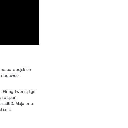
 na europejskich
je nadawcę
y. Firmy tworzą tym
rozwiązań
cza360. Mają one
i sms.