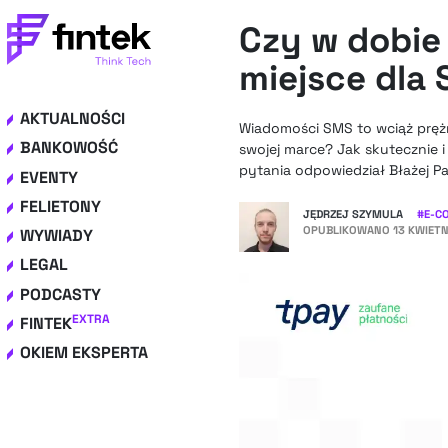
Czy w dobie 
miejsce dla
AKTUALNOŚCI
Wiadomości SMS to wciąż prężn
BANKOWOŚĆ
swojej marce? Jak skutecznie 
pytania odpowiedział Błażej P
EVENTY
FELIETONY
JĘDRZEJ SZYMULA
#
E-C
OPUBLIKOWANO
13 KWIETN
WYWIADY
LEGAL
PODCASTY
EXTRA
FINTEK
OKIEM EKSPERTA