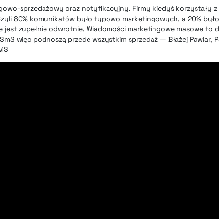
owo-sprzedażowy oraz notyfikacyjny. Firmy kiedyś korzystały z t
. Czyli 80% komunikatów było typowo marketingowych, a 20% było
 jest zupełnie odwrotnie. Wiadomości marketingowe masowe to dz
SmS więc podnoszą przede wszystkim sprzedaż — Błażej Pawlar, P
SMS