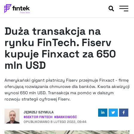
AKTUALNOŚCI
Duża transakcja na
BANKOWOŚĆ
EVENTY
rynku FinTech. Fiserv
FELIETONY
kupuje Finxact za 650
WYWIADY
mln USD
LEGAL
PODCASTY
Amerykański gigant płatniczy Fiserv przejmuje Finxact - firmę
EXTRA
FINTEK
oferującą rozwiązania chmurowe dla banków. Kwota akwizycji
OKIEM EKSPERTA
wynosi 650 mln USD. Transakcja ma pomóc w dalszym
rozwoju strategii cyfrowej Fiserv.
JĘDRZEJ SZYMULA
#
SEKTOR FINTECH
#
BANKOWOŚĆ
OPUBLIKOWANO
8 LUTEGO 2022, 09:44