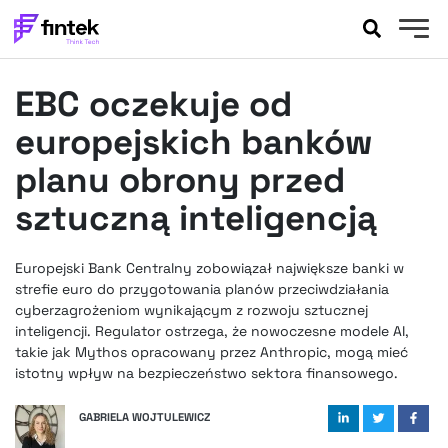
AKTUALNOŚCI
EBC oczekuje od
BANKOWOŚĆ
EVENTY
europejskich banków
FELIETONY
planu obrony przed
WYWIADY
sztuczną inteligencją
LEGAL
PODCASTY
Europejski Bank Centralny zobowiązał największe banki w
EXTRA
FINTEK
strefie euro do przygotowania planów przeciwdziałania
OKIEM EKSPERTA
cyberzagrożeniom wynikającym z rozwoju sztucznej
inteligencji. Regulator ostrzega, że nowoczesne modele AI,
takie jak Mythos opracowany przez Anthropic, mogą mieć
istotny wpływ na bezpieczeństwo sektora finansowego.
GABRIELA WOJTULEWICZ