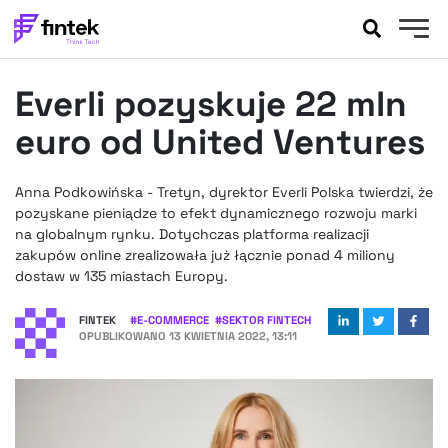
AKTUALNOŚCI
Everli pozyskuje 22 mln
BANKOWOŚĆ
EVENTY
euro od United Ventures
FELIETONY
WYWIADY
Anna Podkowińska - Tretyn, dyrektor Everli Polska twierdzi, że
pozyskane pieniądze to efekt dynamicznego rozwoju marki
LEGAL
na globalnym rynku. Dotychczas platforma realizacji
PODCASTY
zakupów online zrealizowała już łącznie ponad 4 miliony
EXTRA
FINTEK
dostaw w 135 miastach Europy.
OKIEM EKSPERTA
FINTEK
#
E-COMMERCE
#
SEKTOR FINTECH
OPUBLIKOWANO
13 KWIETNIA 2022, 13:11