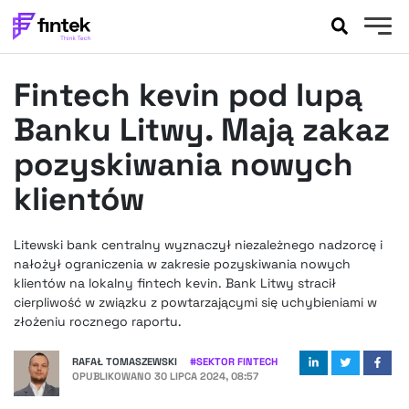
AKTUALNOŚCI
Fintech kevin pod lupą
BANKOWOŚĆ
EVENTY
Banku Litwy. Mają zakaz
FELIETONY
pozyskiwania nowych
WYWIADY
klientów
LEGAL
PODCASTY
Litewski bank centralny wyznaczył niezależnego nadzorcę i
EXTRA
FINTEK
nałożył ograniczenia w zakresie pozyskiwania nowych
OKIEM EKSPERTA
klientów na lokalny fintech kevin. Bank Litwy stracił
cierpliwość w związku z powtarzającymi się uchybieniami w
złożeniu rocznego raportu.
RAFAŁ TOMASZEWSKI
#
SEKTOR FINTECH
OPUBLIKOWANO
30 LIPCA 2024, 08:57