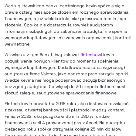
Według litewskiego banku centralnego kevin spóźnia się o
prawie cztery miesiące ze złożeniem rocznego sprawozdania
finansowych, a już wielokrotnie miał przesuwać termin jego
złożenia. Spółka nie dostarczyła również audytorom
informacji niezbędnych do zakończenia audytu, nie spełnia
wymogów kapitałowych i nie zapewnia odpowiedniej kontroli
wewnętrznej.
W związku z tym Bank Litwy zakazał
fintechowi
kevin
pozyskiwania nowych klientów do momentu spełnienia
wymogów kapitałowych. Dodatkowo nadzorca wyznaczył
audytorską firmę Valetas, jako nadzorcę prac zarządu spółki.
Władze kevina nie mogą podejmować decyzji biznesowych
bez zgody audytora. Co więcej do 30 sierpnia fintech musi
złożyć zaległe, zaudytowane sprawozdanie finansowe.
Fintech kevin powstał w 2018 roku jako dostawca rozwiązań
z zakresu otwartej bankowości i płatności między kontami.
Firma w 2022 roku pozyskała 65 mln USD w rundzie
finansowania serii A prowadzonej przez Accel. Na początku
bieżącego roku spółka otrzymała kolejne 25 mln dolarów.
Teraz wygląda na to, że jest w poważnych tarapatach.