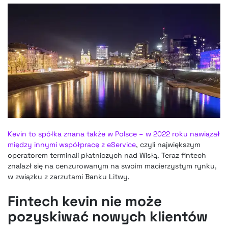
Kevin to spółka znana także w Polsce – w 2022 roku nawiązał
między innymi współpracę z eService
, czyli największym
operatorem terminali płatniczych nad Wisłą. Teraz fintech
znalazł się na cenzurowanym na swoim macierzystym rynku,
w związku z zarzutami Banku Litwy.
Fintech kevin nie może
pozyskiwać nowych klientów