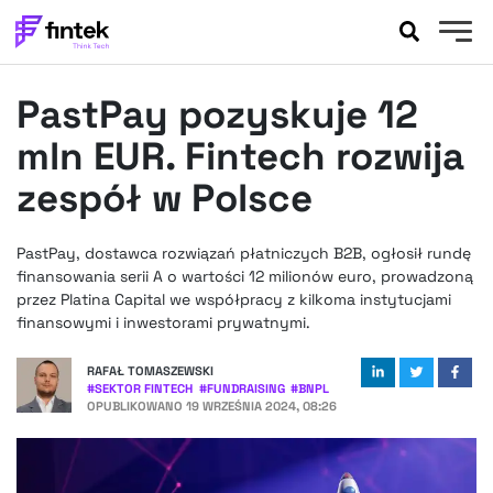
AKTUALNOŚCI
PastPay pozyskuje 12
BANKOWOŚĆ
EVENTY
mln EUR. Fintech rozwija
FELIETONY
zespół w Polsce
WYWIADY
LEGAL
PastPay, dostawca rozwiązań płatniczych B2B, ogłosił rundę
PODCASTY
finansowania serii A o wartości 12 milionów euro, prowadzoną
EXTRA
przez Platina Capital we współpracy z kilkoma instytucjami
FINTEK
finansowymi i inwestorami prywatnymi.
OKIEM EKSPERTA
RAFAŁ TOMASZEWSKI
#
SEKTOR FINTECH
#
FUNDRAISING
#
BNPL
OPUBLIKOWANO
19 WRZEŚNIA 2024, 08:26