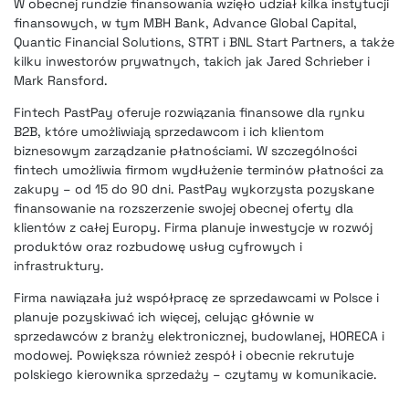
W obecnej rundzie finansowania wzięło udział kilka instytucji
finansowych, w tym MBH Bank, Advance Global Capital,
Quantic Financial Solutions, STRT i BNL Start Partners, a także
kilku inwestorów prywatnych, takich jak Jared Schrieber i
Mark Ransford.
Fintech
PastPay oferuje rozwiązania finansowe dla rynku
B2B, które umożliwiają sprzedawcom i ich klientom
biznesowym zarządzanie płatnościami. W szczególności
fintech umożliwia firmom wydłużenie terminów płatności za
zakupy – od 15 do 90 dni. PastPay wykorzysta pozyskane
finansowanie na rozszerzenie swojej obecnej oferty dla
klientów z całej Europy. Firma planuje inwestycje w rozwój
produktów oraz rozbudowę usług cyfrowych i
infrastruktury.
Firma nawiązała już współpracę ze sprzedawcami w Polsce i
planuje pozyskiwać ich więcej, celując głównie w
sprzedawców z branży elektronicznej, budowlanej, HORECA i
modowej. Powiększa również zespół i obecnie rekrutuje
polskiego kierownika sprzedaży – czytamy w komunikacie.