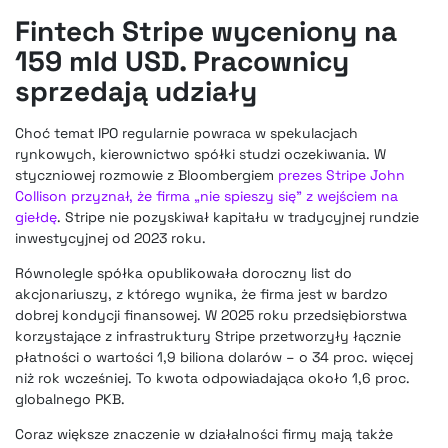
Fintech Stripe wyceniony na
159 mld USD. Pracownicy
sprzedają udziały
Choć temat IPO regularnie powraca w spekulacjach
rynkowych, kierownictwo spółki studzi oczekiwania. W
styczniowej rozmowie z Bloombergiem
prezes Stripe John
Collison przyznał, że firma „nie spieszy się” z wejściem na
giełdę
. Stripe nie pozyskiwał kapitału w tradycyjnej rundzie
inwestycyjnej od 2023 roku.
Równolegle spółka opublikowała doroczny list do
akcjonariuszy, z którego wynika, że firma jest w bardzo
dobrej kondycji finansowej. W 2025 roku przedsiębiorstwa
korzystające z infrastruktury Stripe przetworzyły łącznie
płatności o wartości 1,9 biliona dolarów – o 34 proc. więcej
niż rok wcześniej. To kwota odpowiadająca około 1,6 proc.
globalnego PKB.
Coraz większe znaczenie w działalności firmy mają także