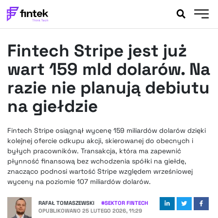
AKTUALNOŚCI
Fintech Stripe jest już
BANKOWOŚĆ
EVENTY
wart 159 mld dolarów. Na
FELIETONY
razie nie planują debiutu
WYWIADY
na giełdzie
LEGAL
PODCASTY
Fintech Stripe osiągnął wycenę 159 miliardów dolarów dzięki
EXTRA
FINTEK
kolejnej ofercie odkupu akcji, skierowanej do obecnych i
OKIEM EKSPERTA
byłych pracowników. Transakcja, która ma zapewnić
płynność finansową bez wchodzenia spółki na giełdę,
znacząco podnosi wartość Stripe względem wrześniowej
wyceny na poziomie 107 miliardów dolarów.
RAFAŁ TOMASZEWSKI
#
SEKTOR FINTECH
OPUBLIKOWANO
25 LUTEGO 2026, 11:29