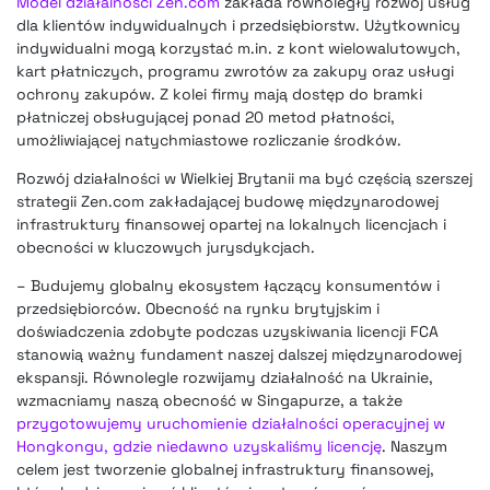
Model działalności Zen.com
zakłada równoległy rozwój usług
dla klientów indywidualnych i przedsiębiorstw. Użytkownicy
indywidualni mogą korzystać m.in. z kont wielowalutowych,
kart płatniczych, programu zwrotów za zakupy oraz usługi
ochrony zakupów. Z kolei firmy mają dostęp do bramki
płatniczej obsługującej ponad 20 metod płatności,
umożliwiającej natychmiastowe rozliczanie środków.
Rozwój działalności w Wielkiej Brytanii ma być częścią szerszej
strategii Zen.com zakładającej budowę międzynarodowej
infrastruktury finansowej opartej na lokalnych licencjach i
obecności w kluczowych jurysdykcjach.
– Budujemy globalny ekosystem łączący konsumentów i
przedsiębiorców. Obecność na rynku brytyjskim i
doświadczenia zdobyte podczas uzyskiwania licencji FCA
stanowią ważny fundament naszej dalszej międzynarodowej
ekspansji. Równolegle rozwijamy działalność na Ukrainie,
wzmacniamy naszą obecność w Singapurze, a także
przygotowujemy uruchomienie działalności operacyjnej w
Hongkongu, gdzie niedawno uzyskaliśmy licencję
. Naszym
celem jest tworzenie globalnej infrastruktury finansowej,