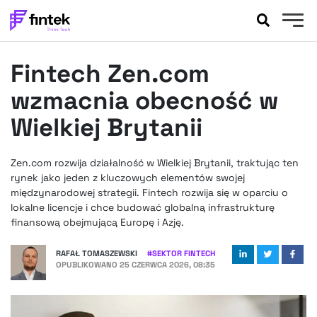
AKTUALNOŚCI
Fintech Zen.com
BANKOWOŚĆ
EVENTY
wzmacnia obecność w
FELIETONY
Wielkiej Brytanii
WYWIADY
LEGAL
Zen.com rozwija działalność w Wielkiej Brytanii, traktując ten
PODCASTY
rynek jako jeden z kluczowych elementów swojej
EXTRA
międzynarodowej strategii. Fintech rozwija się w oparciu o
FINTEK
lokalne licencje i chce budować globalną infrastrukturę
OKIEM EKSPERTA
finansową obejmującą Europę i Azję.
RAFAŁ TOMASZEWSKI
#
SEKTOR FINTECH
OPUBLIKOWANO
25 CZERWCA 2026, 08:35