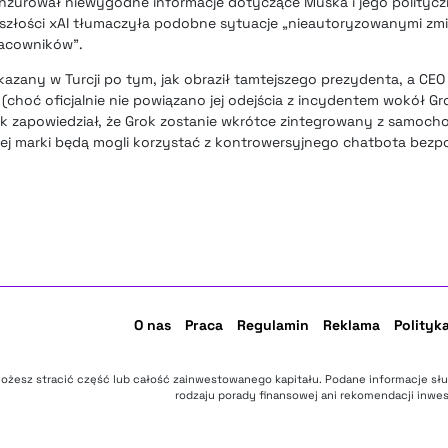
cenzurował niewygodne informacje dotyczące Muska i jego polityc
szłości xAI tłumaczyła podobne sytuacje „nieautoryzowanymi zmi
racowników”.
azany w Turcji po tym, jak obraził tamtejszego prezydenta, a CEO
 (choć oficjalnie nie powiązano jej odejścia z incydentem wokół G
sk zapowiedział, że Grok zostanie wkrótce zintegrowany z samocho
ej marki będą mogli korzystać z kontrowersyjnego chatbota bezp
O nas
Praca
Regulamin
Reklama
Polityk
ożesz stracić część lub całość zainwestowanego kapitału. Podane informacje sł
rodzaju porady finansowej ani rekomendacji inwes