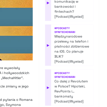
komunikację w
▶
bankowości i
fintechach?
[Podcast/Wywiad]
#
PODCASTY
SFINTECHOWANI
Międzynarodowe
przelewy na telefon i
▶
płatności zbliżeniowe
na iOS. Co planuje
BLIK?
[Podcast/Wywiad]
tóre wywołały
A i hollywoodzkich
#
PODCASTY
SFINTECHOWANI
 „MechaHitler”.
Co dalej z Revolutem
kże zmiany w jego
w Polsce? Hipoteki,
▶
RevPoints i…
bankomaty
 od pytania o Romana
[Podcast/Wywiad]
iego, Szymona