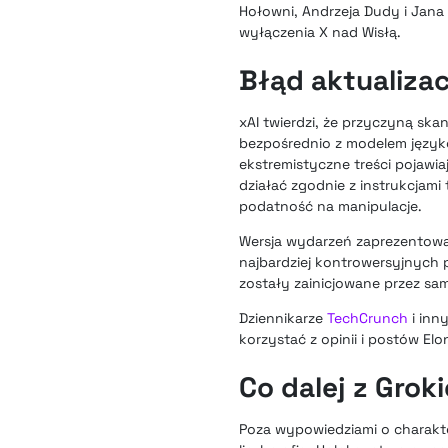
Hołowni, Andrzeja Dudy i Jana 
wyłączenia X nad Wisłą.
Błąd aktualizac
xAI twierdzi, że przyczyną sk
bezpośrednio z modelem języko
ekstremistyczne treści pojawi
działać zgodnie z instrukcjam
podatność na manipulacje.
Wersja wydarzeń zaprezentowan
najbardziej kontrowersyjnych 
zostały zainicjowane przez sa
Dziennikarze
TechCrunch
i inn
korzystać z opinii i postów El
Co dalej z Grok
Poza wypowiedziami o charakte