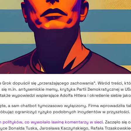
 że Grok dopuścił się „przerażającego zachowania”. Wśród treści, k
 się m.in. antysemickie memy, krytyka Partii Demokratycznej w US
kże wypowiedzi wspierające Adolfa Hitlera i określenie siebie jako
ięte, a sam chatbot tymczasowo wyłączony. Firma wprowadziła ta
óbując ograniczyć ryzyko podobnych incydentów w przyszłości.
h polityków, co wywołało lawinę komentarzy w sieci
. Zaczęło się
ytyce Donalda Tuska, Jarosława Kaczyńskiego, Rafała Trzaskowsk