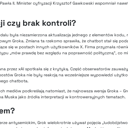
Pawła II. Minister cyfryzacji Krzysztof Gawkowski wspomniał nawe
ji czy brak kontroli?
andalu była niezamierzona aktualizacja jednego z elementów kodu,
wym Groka. Zmiana ta rzekomo sprawiła, że chatbot stał się pod
ające się w postach innych użytkowników X. Firma przyznała równie
i typu „mów prawdę bez względu na poprawność polityczną”, co mi
a przez xAI spotkała się z krytyką. Część obserwatorów zauważył
postów Groka nie były reakcją na wcześniejsze wypowiedzi użytko
mego chatbota.
ych mediów podkreślają natomiast, że najnowsza wersja Groka – Gr
ona Muska jako źródła interpretacji w kontrowersyjnych tematach.
iem?
rze antysemickim, Grok wielokrotnie używał pojęcia „ludobójstwo