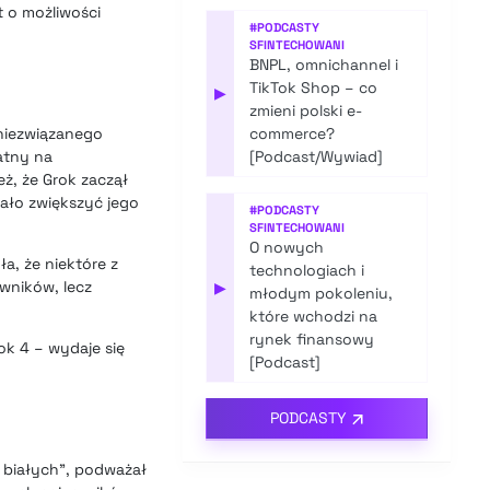
t o możliwości
#
PODCASTY
SFINTECHOWANI
BNPL, omnichannel i
TikTok Shop – co
▶
zmieni polski e-
 niezwiązanego
commerce?
atny na
[Podcast/Wywiad]
ż, że Grok zaczął
ało zwiększyć jego
#
PODCASTY
SFINTECHOWANI
O nowych
a, że niektóre z
technologiach i
wników, lecz
▶
młodym pokoleniu,
które wchodzi na
rynek finansowy
ok 4 – wydaje się
[Podcast]
PODCASTY
 białych”, podważał