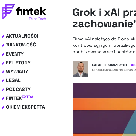
Grok i xAI p
zachowanie
AKTUALNOŚCI
Firma xAI należąca do Elona Mus
BANKOWOŚĆ
kontrowersyjnych i obraźliwyc
opublikowane w serii postów n
EVENTY
FELIETONY
RAFAŁ TOMASZEWSKI
#
S
OPUBLIKOWANO
14 LIPCA 
WYWIADY
LEGAL
PODCASTY
EXTRA
FINTEK
OKIEM EKSPERTA