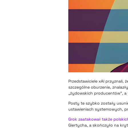
Przedstawiciele xAI przyznali,
szczególne oburzenie, znalazły
„żydowskich producentów”, a ta
Posty te szybko zostały usun
ustawieniach systemowych, pr
Grok zaatakował także polskic
Giertycha, a skończyło na kr