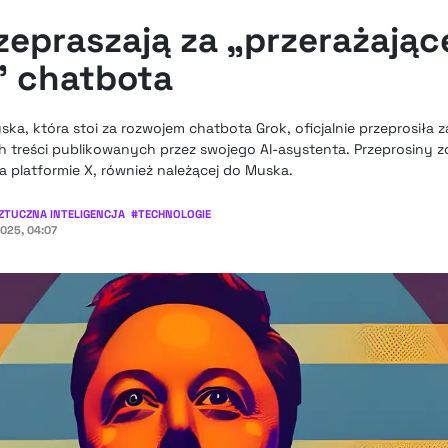
rzepraszają za „przerażając
” chatbota
ka, która stoi za rozwojem chatbota Grok, oficjalnie przeprosiła za
h treści publikowanych przez swojego AI-asystenta. Przeprosiny z
a platformie X, również należącej do Muska.
ZTUCZNA INTELIGENCJA
#
TECHNOLOGIE
2025, 04:07