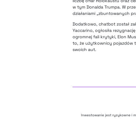
liczbę ofiar Holokaustu oraz 
w tym Donalda Trumpa. W prze
działaniami „zbuntowanych p
Dodatkowo, chatbot został zak
Yaccarino, ogłosiła rezygnację
ogromnej fali krytyki, Elon Mu
to, że użytkownicy pojazdów t
swoich aut.
Inwestowanie jest ryzykowne i m