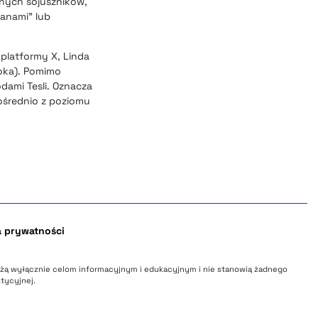
znych sojuszników,
anami” lub
 platformy X, Linda
roka). Pomimo
dami Tesli. Oznacza
ośrednio z poziomu
a prywatności
użą wyłącznie celom informacyjnym i edukacyjnym i nie stanowią żadnego
tycyjnej.