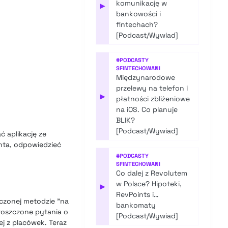
komunikację w
▶
bankowości i
fintechach?
[Podcast/Wywiad]
#
PODCASTY
SFINTECHOWANI
Międzynarodowe
przelewy na telefon i
▶
płatności zbliżeniowe
na iOS. Co planuje
BLIK?
[Podcast/Wywiad]
 aplikację ze
nta, odpowiedzieć
#
PODCASTY
SFINTECHOWANI
Co dalej z Revolutem
w Polsce? Hipoteki,
▶
RevPoints i…
zczonej metodzie ”na
bankomaty
roszczone pytania o
[Podcast/Wywiad]
j z placówek. Teraz