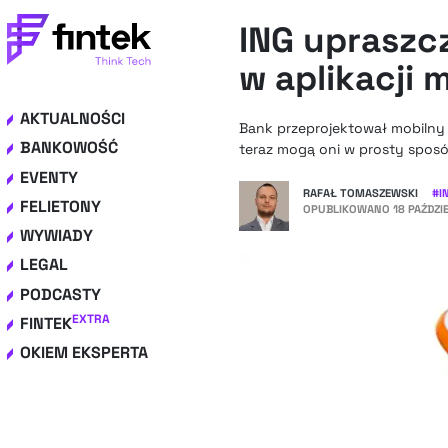
ING upraszc
w aplikacji 
AKTUALNOŚCI
Bank przeprojektował mobilny p
BANKOWOŚĆ
teraz mogą oni w prosty sposó
EVENTY
RAFAŁ TOMASZEWSKI
#
I
FELIETONY
OPUBLIKOWANO
18 PAŹDZI
WYWIADY
LEGAL
PODCASTY
EXTRA
FINTEK
OKIEM EKSPERTA