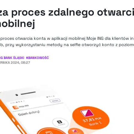
za proces zdalnego otwarc
mobilnej
roces otwarcia konta w aplikacji mobilnej Moje ING dla klientów 
b, przy wykorzystaniu metody na selfie otworzyć konto z poziomu 
NG BANK ŚLĄSKI
#
BANKOWOŚĆ
ERNIKA 2024, 08:27