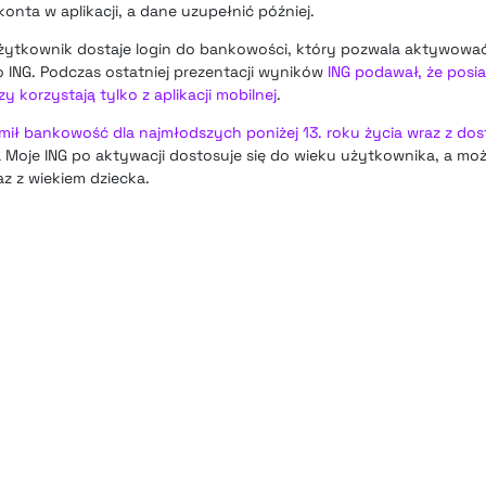
nta w aplikacji, a dane uzupełnić później.
żytkownik dostaje login do bankowości, który pozwala aktywować 
o ING. Podczas ostatniej prezentacji wyników
ING podawał, że posia
zy korzystają tylko z aplikacji mobilnej
.
mił bankowość dla najmłodszych poniżej 13. roku życia wraz z d
ja Moje ING po aktywacji dostosuje się do wieku użytkownika, a moż
az z wiekiem dziecka.