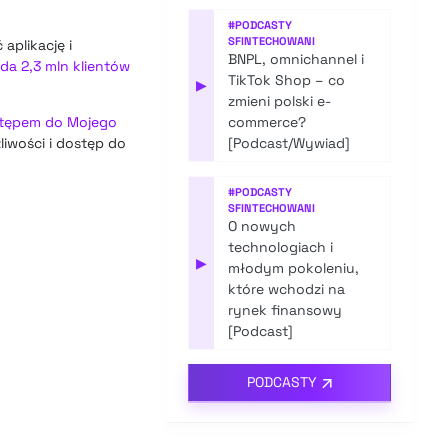
#
PODCASTY
SFINTECHOWANI
aplikację i
BNPL, omnichannel i
da 2,3 mln klientów
TikTok Shop – co
▶
zmieni polski e-
ostępem do Mojego
commerce?
liwości i dostęp do
[Podcast/Wywiad]
#
PODCASTY
SFINTECHOWANI
O nowych
technologiach i
▶
młodym pokoleniu,
które wchodzi na
rynek finansowy
[Podcast]
PODCASTY