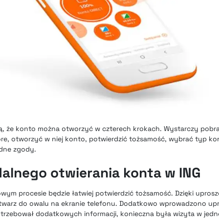
, że konto można otworzyć w czterech krokach. Wystarczy pobrać
ore, otworzyć w niej konto, potwierdzić tożsamość, wybrać typ ko
ędne zgody.
alnego otwierania konta w ING
wym procesie będzie łatwiej potwierdzić tożsamość. Dzięki upros
 twarz do owalu na ekranie telefonu. Dodatkowo wprowadzono up
trzebował dodatkowych informacji, konieczna była wizyta w jedne