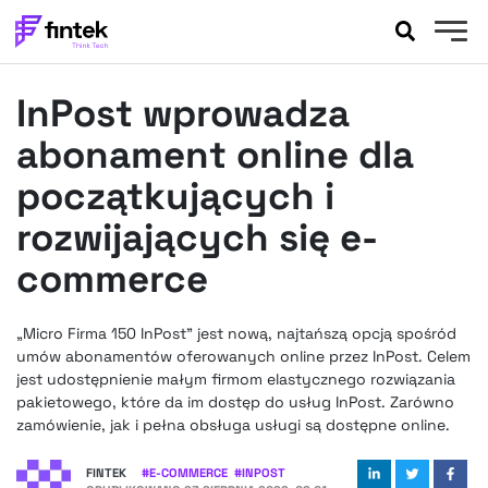
AKTUALNOŚCI
InPost wprowadza
BANKOWOŚĆ
EVENTY
abonament online dla
FELIETONY
początkujących i
WYWIADY
rozwijających się e-
LEGAL
commerce
PODCASTY
EXTRA
FINTEK
OKIEM EKSPERTA
„Micro Firma 150 InPost” jest nową, najtańszą opcją spośród
umów abonamentów oferowanych online przez InPost. Celem
jest udostępnienie małym firmom elastycznego rozwiązania
pakietowego, które da im dostęp do usług InPost. Zarówno
zamówienie, jak i pełna obsługa usługi są dostępne online.
FINTEK
#
E-COMMERCE
#
INPOST