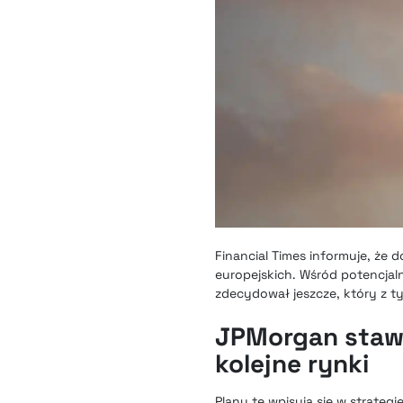
Financial Times informuje, ż
europejskich. Wśród potencjal
zdecydował jeszcze, który z t
JPMorgan stawi
kolejne rynki
Plany te wpisują się w strate