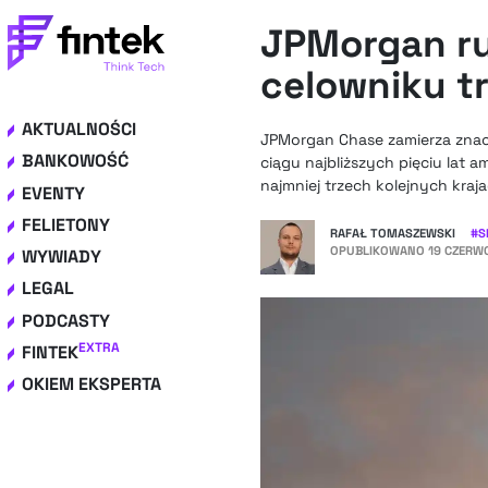
JPMorgan ru
celowniku t
AKTUALNOŚCI
JPMorgan Chase zamierza znac
BANKOWOŚĆ
ciągu najbliższych pięciu lat
najmniej trzech kolejnych kraja
EVENTY
FELIETONY
RAFAŁ TOMASZEWSKI
#
S
OPUBLIKOWANO
19 CZERWC
WYWIADY
LEGAL
PODCASTY
EXTRA
FINTEK
OKIEM EKSPERTA