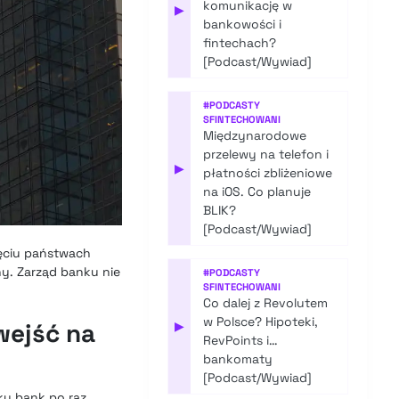
komunikację w
▶
bankowości i
fintechach?
[Podcast/Wywiad]
#
PODCASTY
SFINTECHOWANI
Międzynarodowe
przelewy na telefon i
▶
płatności zbliżeniowe
na iOS. Co planuje
BLIK?
[Podcast/Wywiad]
ięciu państwach
hy. Zarząd banku nie
#
PODCASTY
SFINTECHOWANI
Co dalej z Revolutem
w Polsce? Hipoteki,
wejść na
▶
RevPoints i…
bankomaty
[Podcast/Wywiad]
ku bank po raz