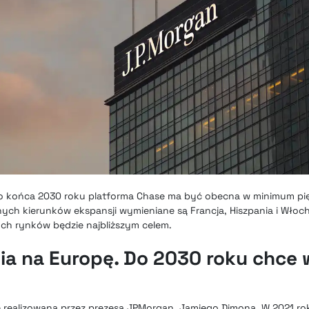
e do końca 2030 roku platforma Chase ma być obecna w minimum p
nych kierunków ekspansji wymieniane są Francja, Hiszpania i Włoc
ych rynków będzie najbliższym celem.
a na Europę. Do 2030 roku chce 
gię realizowaną przez prezesa JPMorgan, Jamiego Dimona. W 2021 ro