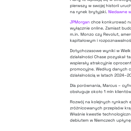
pierwszy w swojej historii ur
na rynek brytyjski.
Niedawne w
JPMorgan
chce konkurować na
wyłącznie online. Zamiast bud
m.in. Monzo czy Revolut, ame
kapitałowym i rozpoznawalnośc
Dotychczasowe wyniki w Wielkie
działalności Chase pozyskał t
wspierały atrakcyjnie oproce
promocyjne. Według danych cy
działalnością w latach 2024–2
Dla porównania, Marcus – cyfr
obsługuje około 1 mln klientów
Rozwój na kolejnych rynkach 
zróżnicowanych przepisów kra
Właśnie kwestie technologiczne
debiutem w Niemczech upłynęło