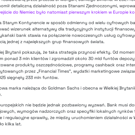
uchomił detaliczną działalność poza Stanami Zjednoczonymi, wprow
ejście do Niemiec było natomiast pierwszym krokiem w Europie ko
 Starym Kontynencie w sposób odmienny od wielu cyfrowych ba
ować wizerunek alternatywy dla tradycyjnych instytucji finansowyc
rykański bank stawia na połączenie nowoczesnych usług cyfrowy
ią jednej z największych grup finansowych świata.
j Brytanii pokazują, że taka strategia przynosi efekty. Od momen
am ponad 3 mln klientów i zgromadził około 30 mld funtów depoz
ntowane produkty oszczędnościowe, programy cashback oraz inte
towanych przez „Financial Times”, wydatki marketingowe związan
025 sięgnęły 233 mln funtów.
owa marka należąca do Goldman Sachs i obecna w Wielkiej Brytani
.
europejskich nie będzie jednak pozbawiony wyzwań. Bank musi do
jowych, wymogów nadzorczych oraz specyfiki lokalnych rynków 
 i regulacyjne sprawiły, że między uruchomieniem działalności w Wi
 kilka lat.