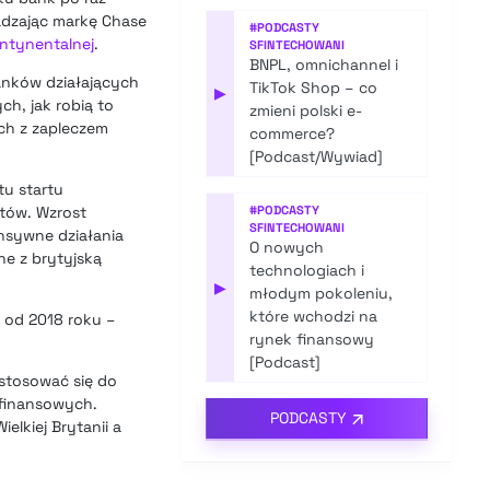
adzając markę Chase
#
PODCASTY
ntynentalnej
.
SFINTECHOWANI
BNPL, omnichannel i
nków działających
TikTok Shop – co
▶
h, jak robią to
zmieni polski e-
ch z zapleczem
commerce?
[Podcast/Wywiad]
tu startu
ytów. Wzrost
#
PODCASTY
SFINTECHOWANI
nsywne działania
O nowych
e z brytyjską
technologiach i
▶
młodym pokoleniu,
które wchodzi na
i od 2018 roku –
rynek finansowy
[Podcast]
stosować się do
finansowych.
PODCASTY
elkiej Brytanii a