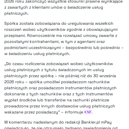
2026 roku zakończyć wszystkie stosunki prawne wynikające
z zawartych z klientami umów o świadczenie usług
płatniczych.
Spółka została zobowiązana do uregulowania wszelkich
roszczeń wobec użytkowników zgodnie z obowiązującymi
przepisami. Równocześnie ma rozwiązać umowy zawarte z
pozostałymi kontrahentami, w tym z agentami oraz
podmiotami uczestniczącymi – bezpośrednio lub pośrednio –
w świadczeniu usług płatniczych.
„Do czasu rozliczenia zobowiązań wobec użytkowników
usług płatniczych z tytułu świadczonych im usług
płatniczych przez spółkę – nie później niż do 30 września
2026 roku – spółka umożliwi posiadaczom rachunków
płatniczych oraz posiadaczom instrumentów płatniczych
dokonanie z tych rachunków oraz z tych instrumentów
wypłat środków lub transferów na rachunki płatnicze
prowadzone przez innych dostawców usług płatniczych
wskazane przez posiadaczy” – informuje
KNF
.
W komentarzu nadesłanym do redakcji Bankier.pl mPay
oświadczyło, że nie otrzymało żadnego zawiadomienia od