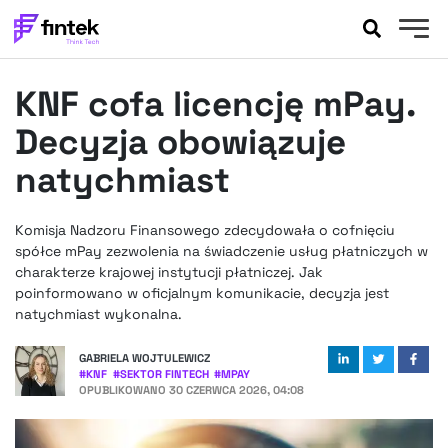
AKTUALNOŚCI
KNF cofa licencję mPay.
BANKOWOŚĆ
EVENTY
Decyzja obowiązuje
FELIETONY
natychmiast
WYWIADY
LEGAL
Komisja Nadzoru Finansowego zdecydowała o cofnięciu
PODCASTY
spółce mPay zezwolenia na świadczenie usług płatniczych w
EXTRA
charakterze krajowej instytucji płatniczej. Jak
FINTEK
poinformowano w oficjalnym komunikacie, decyzja jest
OKIEM EKSPERTA
natychmiast wykonalna.
GABRIELA WOJTULEWICZ
#
KNF
#
SEKTOR FINTECH
#
MPAY
OPUBLIKOWANO
30 CZERWCA 2026, 04:08