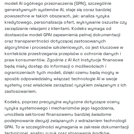
modeli AI ogólnego przeznaczenia (GPAI), szczególnie
generatywnych systemów AI, staje się coraz bardziej
powszechne w takich obszarach, jak: analiza ryzyka
kredytowego, personalizacja ofert, wykrywanie oszustw czy
zarządzanie relacjami z klientami. Kodeks wymaga od
dostawców modeli GPAI zapewnienia pełnej dokumentacji
oraz transparentności dotyczącej zastosowanych
algorytmów i procesów szkoleniowych, co jest kluczowe w
kontekście przestrzegania przepisów o ochronie danych i
praw konsumentów. Zgodnie z AI Act instytucje finansowe
będą miały dostęp do informacji o możliwościach i
ograniczeniach tych modeli, dzięki czemu będą mogły w
sposób odpowiedzialny włączać technologie AI w swoje
systemy oraz właściwie zarządzać ryzykiem związanym z ich
zastosowaniem.
Kodeks, poprzez precyzyjne wytyczne dotyczące oceny
ryzyka systemowego i mechanizmów jego łagodzenia,
umożliwia sektorowi finansowemu bardziej świadome
podejmowanie decyzji związanych z wdrażaniem technologii
GPAI. To w szczególności wymagania w zakresie dokumentacji
technicznej, analizy ryzyk oraz stosowania środków