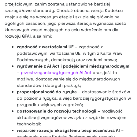
przejściowym, zanim zostaną ustanowione bardziej
szczegółowe standardy. Chociaż obecna wersja Kodeksu
znajduje się na wczesnym etapie i skupia się głównie na
ogólnych zasadach, jego pierwsza iteracja wyznacza sześć
kluczowych zasad mających na celu wdrożenie ram dla
rozwoju GPAI, a są nimi:
zgodność z wartościami UE
– zgodność z
podstawowymi wartościami UE, w tym z Kartą Praw
Podstawowych, demokracją oraz rządami prawa;
wyrównanie z AI Act i podejściami międzynarodowymi
–
przestrzeganie wytycznych AI Act
oraz, jeśli to
możliwe, dostosowanie się do międzynarodowych
standardów i dobrych praktyk;
proporcjonalność do ryzyka
– dostosowanie środków
do poziomu ryzyka, a więc bardziej rygorystycznych w
przypadku większych zagrożeń;
dostosowanie do rozwoju technologii
– możliwość
aktualizacji wymogów w związku z szybkim rozwojem
technologii;
wsparcie rozwoju ekosystemu bezpieczeństwa AI
–
wspieranie przez Kodeks Postępowania rozwoju