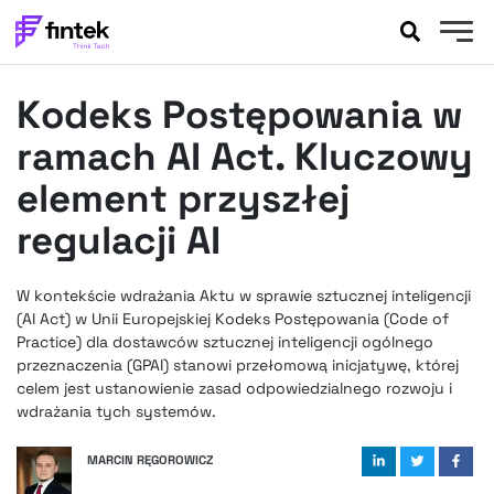
AKTUALNOŚCI
Kodeks Postępowania w
BANKOWOŚĆ
EVENTY
ramach AI Act. Kluczowy
FELIETONY
element przyszłej
WYWIADY
regulacji AI
LEGAL
PODCASTY
W kontekście wdrażania Aktu w sprawie sztucznej inteligencji
EXTRA
FINTEK
(AI Act) w Unii Europejskiej Kodeks Postępowania (Code of
OKIEM EKSPERTA
Practice) dla dostawców sztucznej inteligencji ogólnego
przeznaczenia (GPAI) stanowi przełomową inicjatywę, której
celem jest ustanowienie zasad odpowiedzialnego rozwoju i
wdrażania tych systemów.
MARCIN RĘGOROWICZ