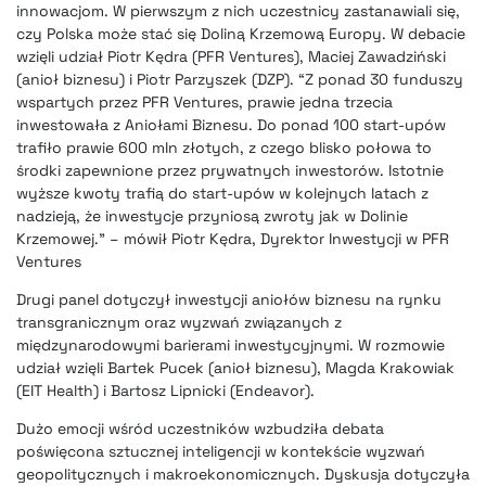
innowacjom. W pierwszym z nich uczestnicy zastanawiali się,
czy Polska może stać się Doliną Krzemową Europy. W debacie
wzięli udział Piotr Kędra (PFR Ventures), Maciej Zawadziński
(anioł biznesu) i Piotr Parzyszek (DZP). “Z ponad 30 funduszy
wspartych przez PFR Ventures, prawie jedna trzecia
inwestowała z Aniołami Biznesu. Do ponad 100 start-upów
trafiło prawie 600 mln złotych, z czego blisko połowa to
środki zapewnione przez prywatnych inwestorów. Istotnie
wyższe kwoty trafią do start-upów w kolejnych latach z
nadzieją, że inwestycje przyniosą zwroty jak w Dolinie
Krzemowej.” – mówił Piotr Kędra, Dyrektor Inwestycji w PFR
Ventures
Drugi panel dotyczył inwestycji aniołów biznesu na rynku
transgranicznym oraz wyzwań związanych z
międzynarodowymi barierami inwestycyjnymi. W rozmowie
udział wzięli Bartek Pucek (anioł biznesu), Magda Krakowiak
(EIT Health) i Bartosz Lipnicki (Endeavor).
Dużo emocji wśród uczestników wzbudziła debata
poświęcona sztucznej inteligencji w kontekście wyzwań
geopolitycznych i makroekonomicznych. Dyskusja dotyczyła