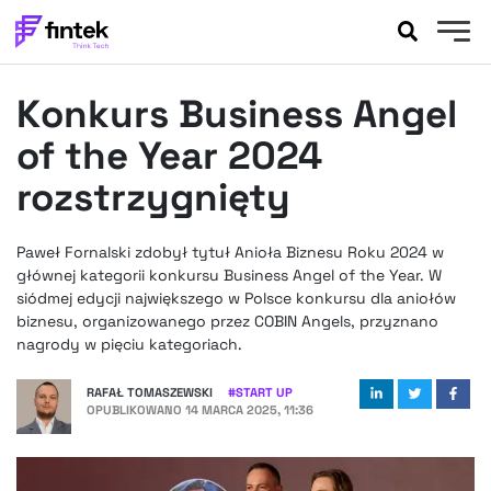
AKTUALNOŚCI
Konkurs Business Angel
BANKOWOŚĆ
EVENTY
of the Year 2024
FELIETONY
rozstrzygnięty
WYWIADY
LEGAL
Paweł Fornalski zdobył tytuł Anioła Biznesu Roku 2024 w
PODCASTY
głównej kategorii konkursu Business Angel of the Year. W
EXTRA
siódmej edycji największego w Polsce konkursu dla aniołów
FINTEK
biznesu, organizowanego przez COBIN Angels, przyznano
OKIEM EKSPERTA
nagrody w pięciu kategoriach.
RAFAŁ TOMASZEWSKI
#
START UP
OPUBLIKOWANO
14 MARCA 2025, 11:36