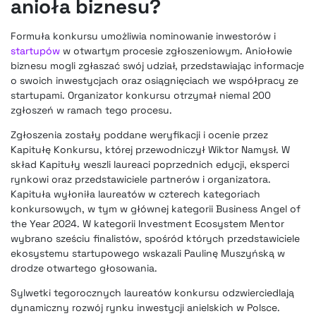
anioła biznesu?
Formuła konkursu umożliwia nominowanie inwestorów i
startupów
w otwartym procesie zgłoszeniowym. Aniołowie
biznesu mogli zgłaszać swój udział, przedstawiając informacje
o swoich inwestycjach oraz osiągnięciach we współpracy ze
startupami. Organizator konkursu otrzymał niemal 200
zgłoszeń w ramach tego procesu.
Zgłoszenia zostały poddane weryfikacji i ocenie przez
Kapitułę Konkursu, której przewodniczył Wiktor Namysł. W
skład Kapituły weszli laureaci poprzednich edycji, eksperci
rynkowi oraz przedstawiciele partnerów i organizatora.
Kapituła wyłoniła laureatów w czterech kategoriach
konkursowych, w tym w głównej kategorii Business Angel of
the Year 2024. W kategorii Investment Ecosystem Mentor
wybrano sześciu finalistów, spośród których przedstawiciele
ekosystemu startupowego wskazali Paulinę Muszyńską w
drodze otwartego głosowania.
Sylwetki tegorocznych laureatów konkursu odzwierciedlają
dynamiczny rozwój rynku inwestycji anielskich w Polsce.