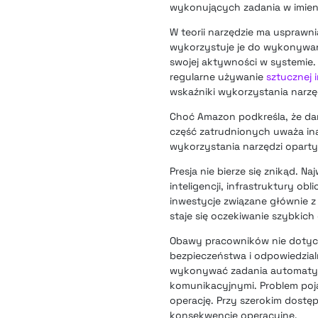
wykonujących zadania w imien
W teorii narzędzie ma uspraw
wykorzystuje je do wykonywan
swojej aktywności w systemie.
regularne używanie
sztucznej i
wskaźniki wykorzystania narz
Choć Amazon podkreśla, że da
część zatrudnionych uważa ina
wykorzystania narzędzi oparty
Presja nie bierze się znikąd. 
inteligencji, infrastruktury o
inwestycje związane głównie z
staje się oczekiwanie szybkich
Obawy pracowników nie dotyczą
bezpieczeństwa i odpowiedzial
wykonywać zadania automatycz
komunikacyjnymi. Problem poj
operację. Przy szerokim dos
konsekwencje operacyjne.