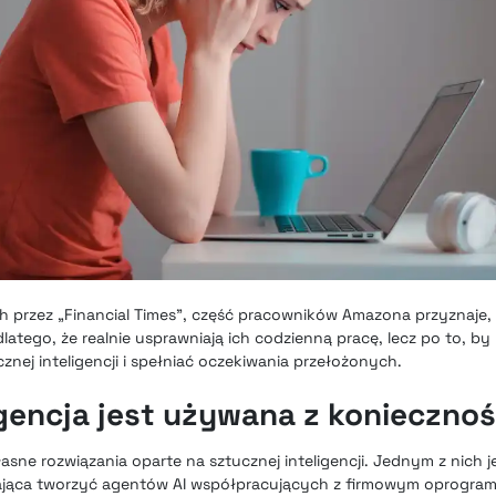
 przez „Financial Times”, część pracowników Amazona przyznaje,
latego, że realnie usprawniają ich codzienną pracę, lecz po to, b
znej inteligencji i spełniać oczekiwania przełożonych.
gencja jest używana z koniecznoś
asne rozwiązania oparte na sztucznej inteligencji. Jednym z nich 
ająca tworzyć agentów AI współpracujących z firmowym oprogra