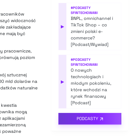
#
PODCASTY
SFINTECHOWANI
pracowników
BNPL, omnichannel i
kszyć widoczność
TikTok Shop – co
▶
ele zakładające
zmieni polski e-
ne mają być
commerce?
[Podcast/Wywiad]
ny pracownicze,
porównują poziom
#
PODCASTY
SFINTECHOWANI
O nowych
wój sztucznej
technologiach i
200 mld dolarów na
▶
młodym pokoleniu,
wydatków naturalne
które wchodzi na
rynek finansowy
[Podcast]
 kwestia
tkownika mogą
 aplikacjami
PODCASTY
iezamierzoną
eć poważne