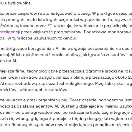
iu użytkownika.
niać pracę zespołów i automatyzować procesy. W praktyce część 
ia prostych, mało istotnych czynności wyłącznie po to, by zwię
 Źródła cytowane przez FT wskazują, że w Amazonie pojawiły się c
nteligencji
przez większość programistów. Dodatkowo monitorowa
ędzi, w tym liczba używanych tokenów.
ne dotyczące korzystania z AI nie wpływają bezpośrednio na oce
czej. W ich opinii menedżerowie analizują aktywność zespołów i 
ch na AI.
Największe firmy technologiczne przeznaczają ogromne środki na roz
bliczeniowej i centrów danych. Amazon planuje przeznaczyć około 
 AI oraz rozbudową zaplecza technologicznego. Przy takiej skali 
 efektów i widocznych rezultatów.
 wyłącznie presji organizacyjnej. Coraz częściej podnoszona jest
ności za działania agentów AI. Systemy działające w imieniu uży
nie – od obsługi wiadomości po wdrażanie kodu czy integrację z
awia się wtedy, gdy agent podejmie błędną decyzję lub wykona n
tępie do firmowych systemów nawet pojedyncza pomyłka może mi