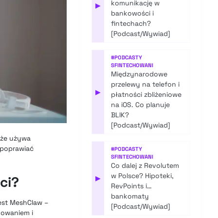
komunikację w
▶
bankowości i
fintechach?
[Podcast/Wywiad]
#
PODCASTY
SFINTECHOWANI
Międzynarodowe
przelewy na telefon i
▶
płatności zbliżeniowe
na iOS. Co planuje
BLIK?
[Podcast/Wywiad]
 że używa
y poprawiać
#
PODCASTY
SFINTECHOWANI
Co dalej z Revolutem
w Polsce? Hipoteki,
ci?
▶
RevPoints i…
bankomaty
jest MeshClaw –
[Podcast/Wywiad]
mowaniem i