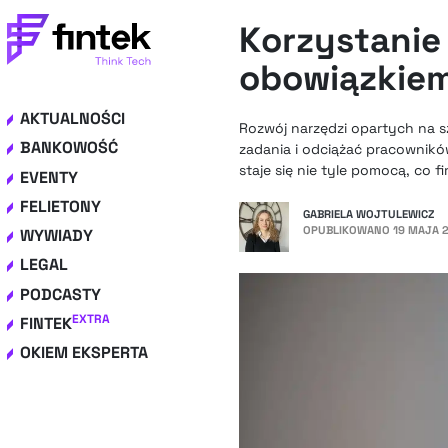
Korzystanie 
obowiązkiem
AKTUALNOŚCI
Rozwój narzędzi opartych na s
BANKOWOŚĆ
zadania i odciążać pracowników.
staje się nie tyle pomocą, co
EVENTY
FELIETONY
GABRIELA WOJTULEWICZ
OPUBLIKOWANO
19 MAJA 2
WYWIADY
LEGAL
PODCASTY
EXTRA
FINTEK
OKIEM EKSPERTA