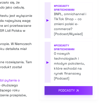
zało się, że
#
PODCASTY
ado jako cebulę.
SFINTECHOWANI
BNPL, omnichannel i
testu jest wyłącznie
TikTok Shop – co
▶
ada najwyższą wagę
zmieni polski e-
ne ani przetwarzane
commerce?
SR Lidl Polska w
[Podcast/Wywiad]
uropie. W Niemczech
#
PODCASTY
ku detalista miał
SFINTECHOWANI
O nowych
technologiach i
wane rozwiązania. Tam
▶
młodym pokoleniu,
produkt został
które wchodzi na
rynek finansowy
[Podcast]
zi pytania o
o dłuższego
eżącego roku
PODCASTY
dzenie przepisów,