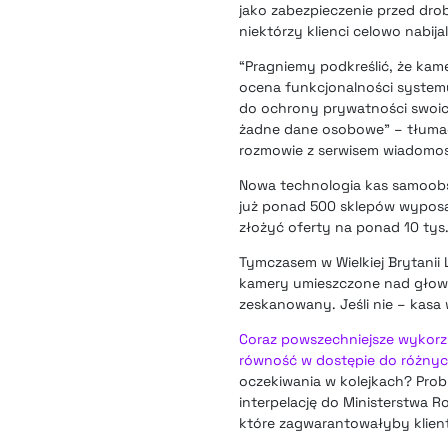
jako zabezpieczenie przed dro
niektórzy klienci celowo nabij
“Pragniemy podkreślić, że kame
ocena funkcjonalności system
do ochrony prywatności swoic
żadne dane osobowe” – tłumacz
rozmowie z serwisem wiadomos
Nowa technologia kas samoobsł
już ponad 500 sklepów wyposaż
złożyć oferty na ponad 10 tys.
Tymczasem w Wielkiej Brytanii L
kamery umieszczone nad głowam
zeskanowany. Jeśli nie – kasa 
Coraz powszechniejsze wykorz
równość w dostępie do różnyc
oczekiwania w kolejkach? Prob
interpelację do Ministerstwa R
które zagwarantowałyby klien