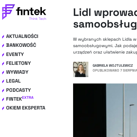
Lidl wprowa
samoobsługo
AKTUALNOŚCI
W wybranych sklepach Lidla w
BANKOWOŚĆ
samoobsługowymi. Jak podaje p
urządzeń oraz ułatwienie zaku
EVENTY
FELIETONY
GABRIELA WOJTULEWICZ
OPUBLIKOWANO
7 SIERPNI
WYWIADY
LEGAL
PODCASTY
EXTRA
FINTEK
OKIEM EKSPERTA