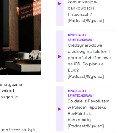
komunikację w
▶
bankowości i
fintechach?
[Podcast/Wywiad]
#
PODCASTY
SFINTECHOWANI
Międzynarodowe
przelewy na telefon i
▶
płatności zbliżeniowe
na iOS. Co planuje
BLIK?
[Podcast/Wywiad]
tomatycznie
” wśród
#
PODCASTY
SFINTECHOWANI
asugeruje
Co dalej z Revolutem
w Polsce? Hipoteki,
▶
RevPoints i…
bankomaty
[Podcast/Wywiad]
 – może też służyć