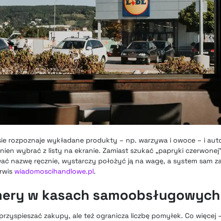
e rozpoznaje wykładane produkty – np. warzywa i owoce – i au
nien wybrać z listy na ekranie. Zamiast szukać „papryki czerwonej
ywać nazwę ręcznie, wystarczy położyć ją na wagę, a system sam z
erwis
wiadomoscihandlowe.pl
.
amery w kasach samoobsługowych
 przyspieszać zakupy, ale też ogranicza liczbę pomyłek. Co więcej