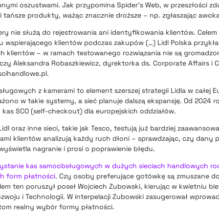
bnymi oszustwami. Jak przypomina Spider’s Web, w przeszłości zdar
ali tańsze produkty, ważąc znacznie droższe – np. zgłaszając awok
ry nie służą do rejestrowania ani identyfikowania klientów. Celem 
u wspierającego klientów podczas zakupów (…) Lidl Polska przykł
h klientów – w ramach testowanego rozwiązania nie są gromadzo
y Aleksandra Robaszkiewicz, dyrektorka ds. Corporate Affairs i C
cihandlowe.pl.
ugowych z kamerami to element szerszej strategii Lidla w całej E
ono w takie systemy, a sieć planuje dalszą ekspansję. Od 2024 ro
 kas SCO (self-checkout) dla europejskich oddziałów.
idl oraz inne sieci, takie jak Tesco, testują już bardziej zaawanso
i klientów analizują każdy ruch dłoni – sprawdzając, czy dany 
wyświetla nagranie i prosi o poprawienie błędu.
ystanie kas samoobsługowych w dużych sieciach handlowych rod
h form płatności
. Czy osoby preferujące gotówkę są zmuszane d
lem ten poruszył poseł Wojciech Zubowski, kierując w kwietniu bi
ozwoju i Technologii. W interpelacji Zubowski zasugerował wprowa
tom realny wybór formy płatności.