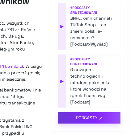
owników
#
PODCASTY
SFINTECHOWANI
BNPL, omnichannel i
roc. wszystkich
TikTok Shop – co
▶
ła 731 zł. Rośnie
zmieni polski e-
ch. Usługa,
commerce?
ka i Alior Banku,
[Podcast/Wywiad]
iegłym roku
#
PODCASTY
SFINTECHOWANI
41,5 mld zł
. W ciągu
O nowych
dnia przełożyło się
technologiach i
 miesięcznie.
▶
młodym pokoleniu,
które wchodzi na
ej bankomatów i nie
rynek finansowy
onad 13 tys.
[Podcast]
ity transakcyjne
PODCASTY
orzystania z
nk Polski i ING
ch przypadku