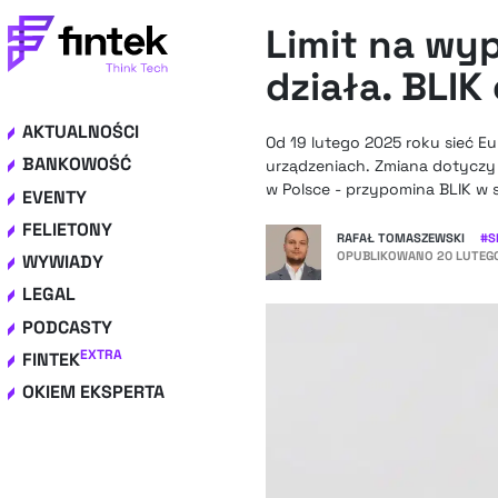
Limit na wy
działa. BLI
AKTUALNOŚCI
Od 19 lutego 2025 roku sieć E
BANKOWOŚĆ
urządzeniach. Zmiana dotyczy
w Polsce - przypomina BLIK w
EVENTY
FELIETONY
RAFAŁ TOMASZEWSKI
#
S
OPUBLIKOWANO
20 LUTEGO
WYWIADY
LEGAL
PODCASTY
EXTRA
FINTEK
OKIEM EKSPERTA