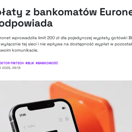
płaty z bankomatów Eurone
K odpowiada
uronet wprowadziła limit 200 zł dla pojedynczej wypłaty gotówki 
 wyłącznie tej sieci i nie wpływa na dostępność wypłat w pozos
 swoim komunikacie.
EKTOR FINTECH
#
BLIK
#
BANKOWOŚĆ
 2026, 09:13