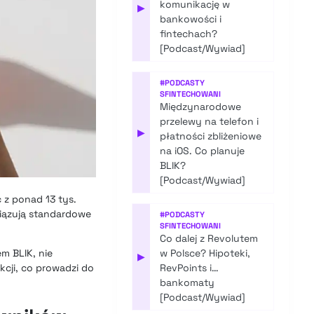
komunikację w
▶
bankowości i
fintechach?
[Podcast/Wywiad]
#
PODCASTY
SFINTECHOWANI
Międzynarodowe
przelewy na telefon i
▶
płatności zbliżeniowe
na iOS. Co planuje
BLIK?
[Podcast/Wywiad]
z ponad 13 tys.
iązują standardowe
#
PODCASTY
SFINTECHOWANI
Co dalej z Revolutem
m BLIK, nie
w Polsce? Hipoteki,
▶
cji, co prowadzi do
RevPoints i…
bankomaty
[Podcast/Wywiad]