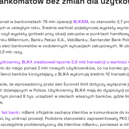
bankomatów bez zmian dla użytk
onali w bankomatach 79 mln operacji
BLIKIEM
, co stanowiło 2,7 p
nych w ubiegłym roku. Średnia wartość pojedynczej wypłaty wynios
 czyli wypłaty gotówki przy okazji zakupów w punktach handlowy
nku Millennium, Banku Pekao S.A., VeloBanku, Santander Bank Pols
e sieci bankomatów w codziennych sytuacjach zakupowych. W ub
1,3 mln razy.
kownicy BLIKA zrealizowali łącznie 2,9 mld transakcji o wartości 4
yło do niego ponad 2 mln nowych użytkowników, co na koniec gru
ienci banków korzystający z BLIKA wykonują średnio 12 transakcji
ie, że wprowadzony przez sieć Euronet limit dotyczy wyłącznie j
 działających w Polsce. Użytkownicy BLIKA mają do dyspozycji p
ym ponad 8 tys. urządzeń w sieciach własnych banków, gdzie lim
e.
 też banki
. mBank oficjalnie zachęca klientów w komunikacie do k
i, by uniknąć prowizji. Podobne stanowisko zaprezentowały PKO Ba
ć szczególnie problematyczny dla klientów mBanku, ponieważ w i