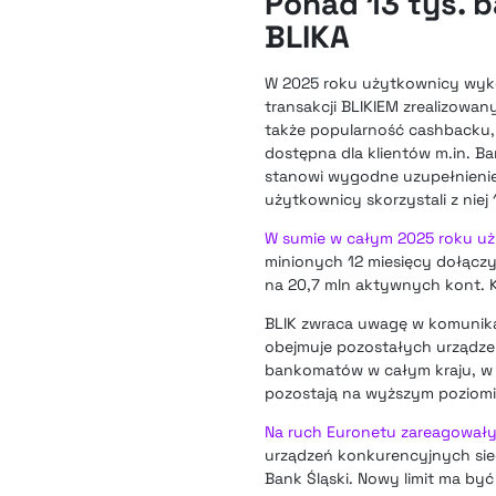
Ponad 13 tys. 
BLIKA
W 2025 roku użytkownicy wyk
transakcji BLIKIEM zrealizowa
także popularność cashbacku,
dostępna dla klientów m.in. Ba
stanowi wygodne uzupełnieni
użytkownicy skorzystali z niej 
W sumie w całym 2025 roku użyt
minionych 12 miesięcy dołącz
na 20,7 mln aktywnych kont. Kl
BLIK zwraca uwagę w komunikac
obejmuje pozostałych urządzeń
bankomatów w całym kraju, w t
pozostają na wyższym poziomi
Na ruch Euronetu zareagowały
urządzeń konkurencyjnych siec
Bank Śląski. Nowy limit ma by