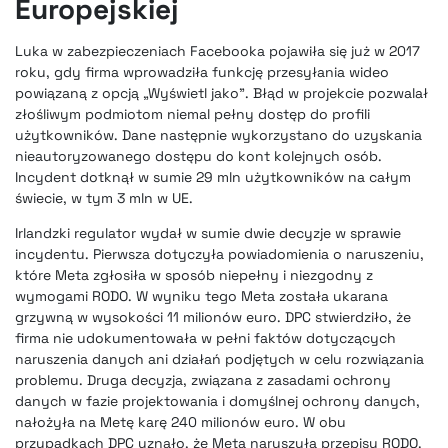
Europejskiej
Luka w zabezpieczeniach Facebooka pojawiła się już w 2017
roku, gdy firma wprowadziła funkcję przesyłania wideo
powiązaną z opcją „Wyświetl jako”. Błąd w projekcie pozwalał
złośliwym podmiotom niemal pełny dostęp do profili
użytkowników. Dane następnie wykorzystano do uzyskania
nieautoryzowanego dostępu do kont kolejnych osób.
Incydent dotknął w sumie 29 mln użytkowników na całym
świecie, w tym 3 mln w UE.
Irlandzki regulator wydał w sumie dwie decyzje w sprawie
incydentu. Pierwsza dotyczyła powiadomienia o naruszeniu,
które Meta zgłosiła w sposób niepełny i niezgodny z
wymogami RODO. W wyniku tego Meta została ukarana
grzywną w wysokości 11 milionów euro. DPC stwierdziło, że
firma nie udokumentowała w pełni faktów dotyczących
naruszenia danych ani działań podjętych w celu rozwiązania
problemu. Druga decyzja, związana z zasadami ochrony
danych w fazie projektowania i domyślnej ochrony danych,
nałożyła na Metę karę 240 milionów euro. W obu
przypadkach DPC uznało, że Meta naruszyła przepisy RODO.