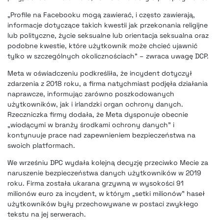
„Profile na Facebooku mogą zawierać, i często zawierają,
informacje dotyczące takich kwestii jak przekonania religijne
lub polityczne, życie seksualne lub orientacja seksualna oraz
podobne kwestie, które użytkownik może chcieć ujawnić
tylko w szczególnych okolicznościach” – zwraca uwagę DCP.
Meta w oświadczeniu podkreśliła, że incydent dotyczył
zdarzenia z 2018 roku, a firma natychmiast podjęła działania
naprawcze, informując zarówno poszkodowanych
użytkowników, jak i irlandzki organ ochrony danych.
Rzeczniczka firmy dodała, że Meta dysponuje obecnie
„wiodącymi w branży środkami ochrony danych” i
kontynuuje prace nad zapewnieniem bezpieczeństwa na
swoich platformach.
We wrześniu DPC wydała kolejną decyzję przeciwko Mecie za
naruszenie bezpieczeństwa danych użytkowników w 2019
roku. Firma została ukarana grzywną w wysokości 91
milionów euro za incydent, w którym „setki milionów” haseł
użytkowników były przechowywane w postaci zwykłego
tekstu na jej serwerach.