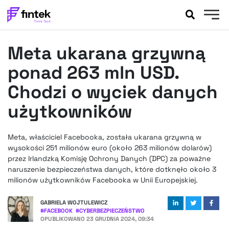
AKTUALNOŚCI
Meta ukarana grzywną
BANKOWOŚĆ
EVENTY
ponad 263 mln USD.
FELIETONY
Chodzi o wyciek danych
WYWIADY
użytkowników
LEGAL
PODCASTY
Meta, właściciel Facebooka, została ukarana grzywną w
EXTRA
FINTEK
wysokości 251 milionów euro (około 263 milionów dolarów)
OKIEM EKSPERTA
przez Irlandzką Komisję Ochrony Danych (DPC) za poważne
naruszenie bezpieczeństwa danych, które dotknęło około 3
milionów użytkowników Facebooka w Unii Europejskiej.
GABRIELA WOJTULEWICZ
#
FACEBOOK
#
CYBERBEZPIECZEŃSTWO
OPUBLIKOWANO
23 GRUDNIA 2024, 09:34