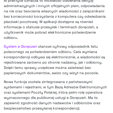
W praktyce oznacza to możliwość odbierania decyzji
administracyjnych i innych oficjalnych pism, odpowiadania
na nie oraz tworzenia własnych wiadomości z załącznikami
bez konieczności korzystania z komputera czy odwiedzania
placówki pocztowej. W aplikacji dostępne są również
informacje o statusie przesyłek i terminach doręczeń, a
użytkownik może pobrać elektroniczne potwierdzenie
odbioru.
System e-Doręczeń
stanowi cyfrowy odpowiednik listu
poleconego za potwierdzeniem odbioru. Cała wymiana
korespondencji odbywa się elektronicznie, a wiadomości są
rejestrowane zarówno po stronie nadawcy, jak i odbiorcy.
Dzięki temu sprawy urzędowe można załatwiać bez
papierowych dokumentów, awizo czy wizyt na poczcie.
Nowa funkcja została zintegrowana z państwowymi
systemami i rejestrami, w tym Bazą Adresów Elektronicznych
oraz systemami Poczty Polskiej, która pełni rolę operatora
wyznaczonego dla publicznej usługi e-Doręczeń. Ma to
zapewnić zgodność danych nadawców i odbiorców oraz
bezpieczeństwo przesyłanej korespondencji.