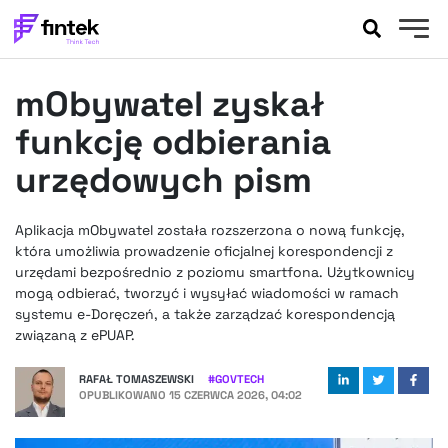
AKTUALNOŚCI
mObywatel zyskał
BANKOWOŚĆ
EVENTY
funkcję odbierania
FELIETONY
urzędowych pism
WYWIADY
LEGAL
Aplikacja mObywatel została rozszerzona o nową funkcję,
PODCASTY
która umożliwia prowadzenie oficjalnej korespondencji z
EXTRA
urzędami bezpośrednio z poziomu smartfona. Użytkownicy
FINTEK
mogą odbierać, tworzyć i wysyłać wiadomości w ramach
OKIEM EKSPERTA
systemu e-Doręczeń, a także zarządzać korespondencją
związaną z ePUAP.
RAFAŁ TOMASZEWSKI
#
GOVTECH
OPUBLIKOWANO
15 CZERWCA 2026, 04:02