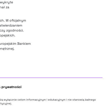
 wykryte
nał za
ch. W oficjalnym
atwierdzaniem
czy zgodności.
pejskich.
Europejskim Bankiem
nętrznej.
a prywatności
użą wyłącznie celom informacyjnym i edukacyjnym i nie stanowią żadnego
tycyjnej.