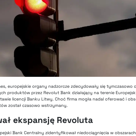
imes, europejskie organy nadzorcze zdecydowały się tymczasowo 
h produktów przez Revolut Bank działający na terenie Europejsk
awie licencji Banku Litwy. Choć firma mogła nadal oferować i obsł
tów został czasowo wstrzymany.
ał ekspansję Revoluta
opejski Bank Centralny zidentyfikował niedociągnięcia w obszarac