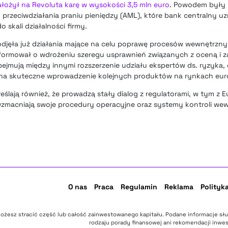
ałożył na Revoluta karę w wysokości 3,5 mln euro
. Powodem były
przeciwdziałania praniu pieniędzy (AML), które bank centralny uz
 skali działalności firmy.
odjęła już działania mające na celu poprawę procesów wewnętrzny
formował o wdrożeniu szeregu usprawnień związanych z oceną i z
jmują między innymi rozszerzenie udziału ekspertów ds. ryzyka, 
 na skuteczne wprowadzenie kolejnych produktów na rynkach euro
eślają również, że prowadzą stały dialog z regulatorami, w tym z 
zmacniają swoje procedury operacyjne oraz systemy kontroli wew
O nas
Praca
Regulamin
Reklama
Polityk
ożesz stracić część lub całość zainwestowanego kapitału. Podane informacje sł
rodzaju porady finansowej ani rekomendacji inwes