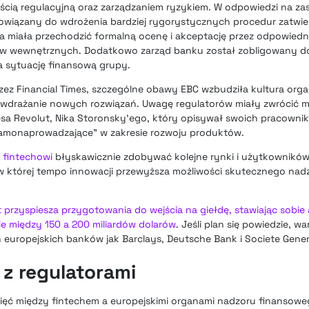
ią regulacyjną oraz zarządzaniem ryzykiem. W odpowiedzi na zas
owiązany do wdrożenia bardziej rygorystycznych procedur zatwi
 miała przechodzić formalną ocenę i akceptację przez odpowiedn
ów wewnętrznych. Dodatkowo zarząd banku został zobligowany do
sytuację finansową grupy.
z Financial Times, szczególne obawy EBC wzbudziła kultura orga
 wdrażanie nowych rozwiązań. Uwagę regulatorów miały zwrócić m
sa Revolut, Nika Storonsky’ego, który opisywał swoich pracowni
 samonaprowadzające” w zakresie rozwoju produktów.
o
fintechowi
błyskawicznie zdobywać kolejne rynki i użytkownikó
 w której tempo innowacji przewyższa możliwości skutecznego na
 przyspiesza przygotowania do wejścia na giełdę, stawiając sobie
e między 150 a 200 miliardów dolarów
. Jeśli plan się powiedzie, wa
h europejskich banków jak Barclays, Deutsche Bank i Societe Gene
g z regulatorami
pięć między fintechem a europejskimi organami nadzoru finansow