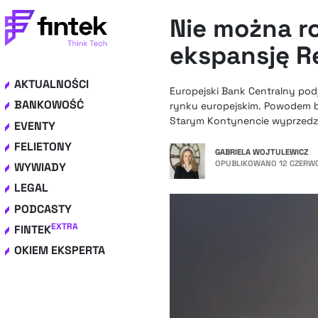
Nie można r
ekspansję R
AKTUALNOŚCI
Europejski Bank Centralny podj
BANKOWOŚĆ
rynku europejskim. Powodem b
Starym Kontynencie wyprzedza
EVENTY
FELIETONY
GABRIELA WOJTULEWICZ
OPUBLIKOWANO
12 CZERWC
WYWIADY
LEGAL
PODCASTY
EXTRA
FINTEK
OKIEM EKSPERTA