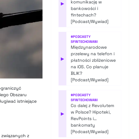
komunikację w
▶
bankowości i
fintechach?
[Podcast/Wywiad]
#
PODCASTY
SFINTECHOWANI
Międzynarodowe
przelewy na telefon i
▶
płatności zbliżeniowe
na iOS. Co planuje
BLIK?
[Podcast/Wywiad]
ograniczyć
iego Obszaru
#
PODCASTY
SFINTECHOWANI
ugiwać istniejące
Co dalej z Revolutem
w Polsce? Hipoteki,
▶
RevPoints i…
bankomaty
[Podcast/Wywiad]
h związanych z