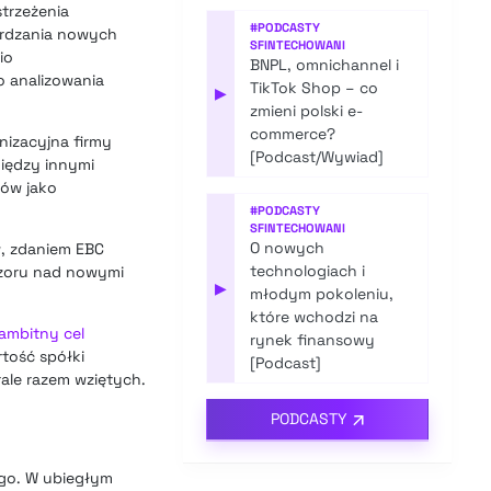
trzeżenia
#
PODCASTY
erdzania nowych
SFINTECHOWANI
io
BNPL, omnichannel i
 analizowania
TikTok Shop – co
▶
zmieni polski e-
commerce?
nizacyjna firmy
[Podcast/Wywiad]
iędzy innymi
ków jako
#
PODCASTY
SFINTECHOWANI
O nowych
w, zdaniem EBC
technologiach i
dzoru nad nowymi
▶
młodym pokoleniu,
które wchodzi na
 ambitny cel
rynek finansowy
rtość spółki
[Podcast]
rale razem wziętych.
PODCASTY
ego. W ubiegłym