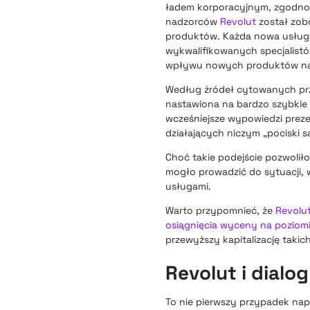
ładem korporacyjnym, zgodnośc
nadzorców
Revolut
został zob
produktów. Każda nowa usługa
wykwalifikowanych specjalist
wpływu nowych produktów na 
Według źródeł cytowanych prze
nastawiona na bardzo szybkie
wcześniejsze wypowiedzi preze
działających niczym „pociski
Choć takie podejście pozwolił
mogło prowadzić do sytuacji,
usługami.
Warto przypomnieć, że
Revolut
osiągnięcia wyceny na poziomi
przewyższy kapitalizację takic
Revolut i dialo
To nie pierwszy przypadek na