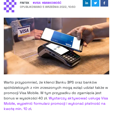
FINTEK
#
VISA
#
BANKOWOŚĆ
OPUBLIKOWANO
5 WRZEŚNIA 2022, 10:50
Warto przypomnieć, że klienci Banku BPS oraz banków
spółdzielczych z nim zrzeszonych mogą wziąć udział także w
promocji Visa Mobile. W tym przypadku do zgarnięcia jest
bonus w wysokości 40 zł.
Wystarczy aktywować usługę Visa
Mobile, wypełnić formularz promocji i wykonać płatność na
kwotę min. 10 zł
.