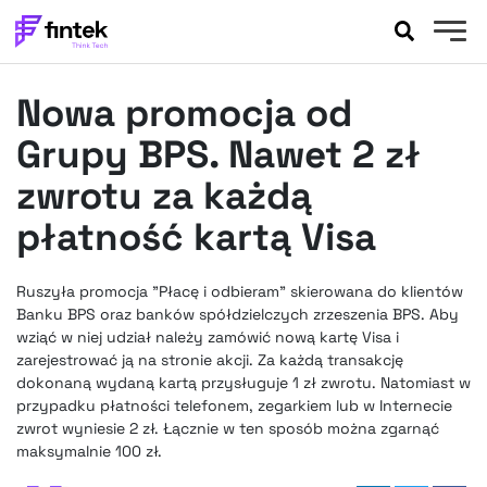
AKTUALNOŚCI
Nowa promocja od
BANKOWOŚĆ
EVENTY
Grupy BPS. Nawet 2 zł
FELIETONY
zwrotu za każdą
WYWIADY
płatność kartą Visa
LEGAL
PODCASTY
Ruszyła promocja "Płacę i odbieram" skierowana do klientów
EXTRA
FINTEK
Banku BPS oraz banków spółdzielczych zrzeszenia BPS. Aby
OKIEM EKSPERTA
wziąć w niej udział należy zamówić nową kartę Visa i
zarejestrować ją na stronie akcji. Za każdą transakcję
dokonaną wydaną kartą przysługuje 1 zł zwrotu. Natomiast w
przypadku płatności telefonem, zegarkiem lub w Internecie
zwrot wyniesie 2 zł. Łącznie w ten sposób można zgarnąć
maksymalnie 100 zł.