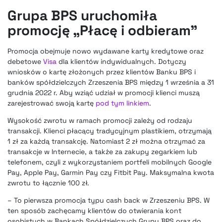
Grupa BPS uruchomiła
promocję „Płacę i odbieram”
Promocja obejmuje nowo wydawane karty kredytowe oraz
debetowe
Visa
dla klientów indywidualnych. Dotyczy
wniosków o kartę złożonych przez klientów Banku BPS i
banków spółdzielczych Zrzeszenia BPS między 1 września a 31
grudnia 2022 r. Aby wziąć udział w promocji klienci muszą
zarejestrować swoją kartę
pod tym linkiem
.
Wysokość zwrotu w ramach promocji zależy od rodzaju
transakcji. Klienci płacący tradycyjnym plastikiem, otrzymają
1 zł za każdą transakcję. Natomiast 2 zł można otrzymać za
transakcje w Internecie, a także za zakupy zegarkiem lub
telefonem, czyli z wykorzystaniem portfeli mobilnych Google
Pay, Apple Pay, Garmin Pay czy Fitbit Pay. Maksymalna kwota
zwrotu to łącznie 100 zł.
– To pierwsza promocja typu cash back w Zrzeszeniu BPS. W
ten sposób zachęcamy klientów do otwierania kont
osobistych w Bankach Spółdzielczych Grupy BPS oraz do