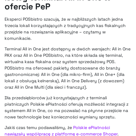
ofercie PeP
Eksperci POSbistro szacują, że w najbliższych latach jedna
trzecia lokali korzystających z tradycyjnych kas fiskalnych
przejdzie na rozwiązania aplikacyjne – czytamy w
komunikacie.
Terminal All in One jest dostępny w dwóch wersjach: All in One
PAX oraz All in One POSbistro, na które składa się terminal,
wirtualna kasa fiskalna oraz system sprzedażowy POS.
POSbistro ma oferować pakiety dostosowane do branży
gastronomicznej: All in One (dla mikro-firm), All in One+ (dla
lokali z obsługą kelnerską), All in One Delivery (z dowozem)
oraz All in One Multi (dla sieci i franczyz).
Dla przedsiębiorców już korzystających z terminali
płatniczych Polskie ePłatności oferują możliwość integracji z
systemem All in One, co ma pozwalać na płynne przejście na
nowe technologie bez konieczności wymiany sprzętu.
Jakiś czas temu podawaliśmy, że
Polskie ePłatności
nawiązały współpracę z platformę e-commerce Shoper
.