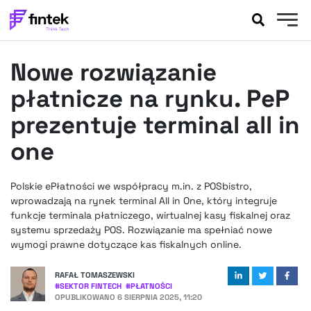
AKTUALNOŚCI
Nowe rozwiązanie
BANKOWOŚĆ
EVENTY
płatnicze na rynku. PeP
FELIETONY
prezentuje terminal all in
WYWIADY
one
LEGAL
PODCASTY
Polskie ePłatności we współpracy m.in. z POSbistro,
EXTRA
FINTEK
wprowadzają na rynek terminal All in One, który integruje
OKIEM EKSPERTA
funkcje terminala płatniczego, wirtualnej kasy fiskalnej oraz
systemu sprzedaży POS. Rozwiązanie ma spełniać nowe
wymogi prawne dotyczące kas fiskalnych online.
RAFAŁ TOMASZEWSKI
#
SEKTOR FINTECH
#
PŁATNOŚCI
OPUBLIKOWANO
6 SIERPNIA 2025, 11:20