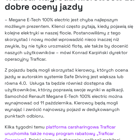
dobre oceny jazdy
– Megane E-Tech 100% electric jest chyba najlepszym
możliwym prezentem. Klienci często pytają, kiedy pojawią się
kolejne elektryki w naszej flocie. Postanowiliśmy z tego
skorzystać i nowy model wprowadzić nieco inaczej niż
zwykle, by nie tylko urozmaicić flotę, ale także by docenić
naszych użytkowników – mówi Konrad Karpiński dyrektor
operacyjny Traficar.
Z pojazdu będą mogli skorzystać kierowcy, których ocena
jazdy w autorskim systemie Safe Driving jest większa lub
równa 4.0. Usługa ta będzie również dostępna dla
użytkowników, którzy poprawią swoje wyniki w aplikacji.
Samochód Renault Megane E-Tech 100% electric można
wynajmować od 11 października. Kierowcy będą mogli
wynająć i zwrócić najnowszy pojazd w dedykowanych
punktach odbioru.
Kilka tygodni temu
platforma carsharingowa Traficar
uruchomiła także nowy program rabatowy „Traficar
Ogarniam”
. Dzięki niemu użytkownicy aplikacji mobilnej