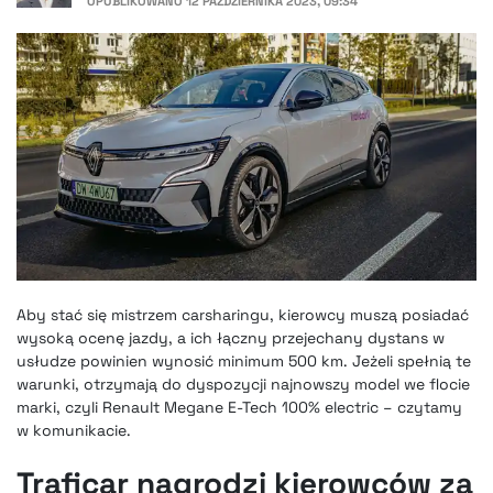
OPUBLIKOWANO
12 PAŹDZIERNIKA 2023, 09:34
Aby stać się mistrzem carsharingu, kierowcy muszą posiadać
wysoką ocenę jazdy, a ich łączny przejechany dystans w
usłudze powinien wynosić minimum 500 km. Jeżeli spełnią te
warunki, otrzymają do dyspozycji najnowszy model we flocie
marki, czyli Renault Megane E-Tech 100% electric – czytamy
w komunikacie.
Traficar nagrodzi kierowców za