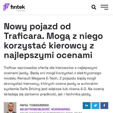
AKTUALNOŚCI
Nowy pojazd od
BANKOWOŚĆ
EVENTY
Traficara. Mogą z niego
FELIETONY
korzystać kierowcy z
WYWIADY
najlepszymi ocenami
LEGAL
PODCASTY
Traficar wprowadza ofertę dla kierowców z najlepszymi
EXTRA
FINTEK
ocenami jazdy. Będą oni mogli korzystać z elektrycznego
OKIEM EKSPERTA
modelu Renault Megane E-Tech. Z pojazdu będą mogli
skorzystać kierowcy, których ocena jazdy w autorskim
systemie Safe Driving jest większa lub równa 4.0. Na ocenę
składają się zarówno prędkość, jak i technika jazdy.
RAFAŁ TOMASZEWSKI
#
ELEKTROMOBILNOŚĆ
#
CARSHARING