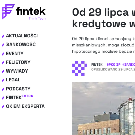
Od 29 lipca
kredytowe w
AKTUALNOŚCI
Od 29 lipca klienci spłacając
BANKOWOŚĆ
mieszkaniowych, mogą złożyć 
hipotecznego możliwe będzie n
EVENTY
FELIETONY
FINTEK
#
PKO BP
#
BANK
OPUBLIKOWANO
29 LIPCA 
WYWIADY
LEGAL
PODCASTY
EXTRA
FINTEK
OKIEM EKSPERTA