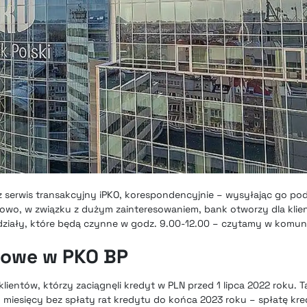
 serwis transakcyjny iPKO, korespondencyjnie – wysyłając go po
owo, w związku z dużym zainteresowaniem, bank otworzy dla klien
ddziały, które będą czynne w godz. 9.00-12.00 – czytamy w komuni
towe w PKO BP
klientów, którzy zaciągnęli kredyt w PLN przed 1 lipca 2022 roku. 
u miesięcy bez spłaty rat kredytu do końca 2023 roku – spłatę k