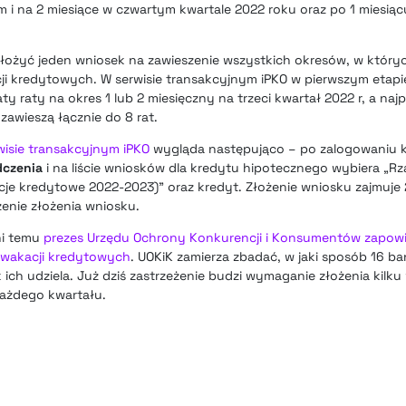
im i na 2 miesiące w czwartym kwartale 2022 roku oraz po 1 miesi
złożyć jeden wniosek na zawieszenie wszystkich okresów, w któryc
i kredytowych. W serwisie transakcyjnym iPKO w pierwszym etapi
 raty na okres 1 lub 2 miesięczny na trzeci kwartał 2022 r, a najp
awieszą łącznie do 8 rat.
isie transakcyjnym iPKO
wygląda następująco – po zalogowaniu k
dczenia
i na liście wniosków dla kredytu hipotecznego wybiera „R
je kredytowe 2022-2023)” oraz kredyt. Złożenie wniosku zajmuje 
zenie złożenia wniosku.
ni temu
prezes Urzędu Ochrony Konkurencji i Konsumentów zapowie
ą wakacji kredytowych
. UOKiK zamierza zbadać, w jaki sposób 16 b
ich udziela. Już dziś zastrzeżenie budzi wymaganie złożenia kilku
 każdego kwartału.