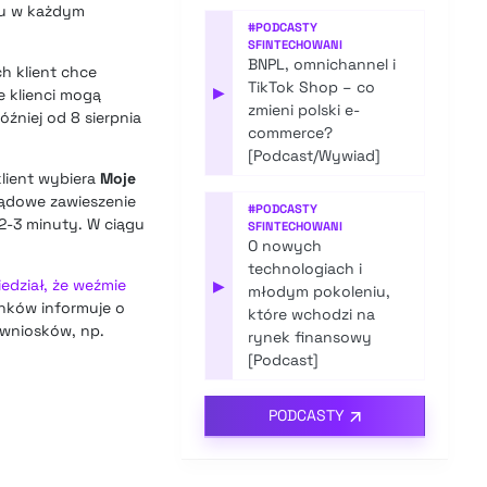
ącu w każdym
#
PODCASTY
SFINTECHOWANI
BNPL, omnichannel i
h klient chce
TikTok Shop – co
▶
e klienci mogą
zmieni polski e-
óźniej od 8 sierpnia
commerce?
[Podcast/Wywiad]
lient wybiera
Moje
ządowe zawieszenie
#
PODCASTY
2-3 minuty. W ciągu
SFINTECHOWANI
O nowych
technologiach i
dział, że weźmie
▶
młodym pokoleniu,
anków informuje o
które wchodzi na
 wniosków, np.
rynek finansowy
[Podcast]
PODCASTY