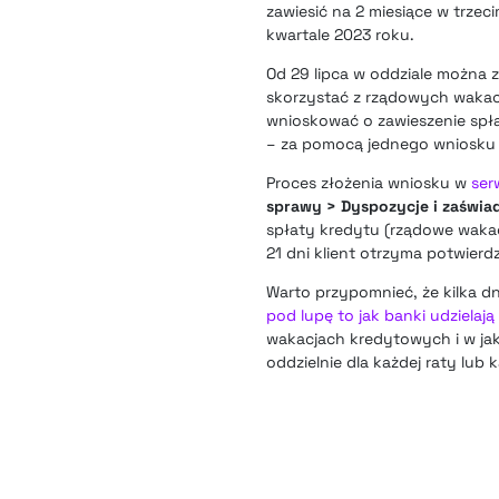
zawiesić na 2 miesiące w trzec
kwartale 2023 roku.
Od 29 lipca w oddziale można 
skorzystać z rządowych wakacj
wnioskować o zawieszenie spłaty
– za pomocą jednego wniosku z
Proces złożenia wniosku w
serw
sprawy > Dyspozycje i zaświa
spłaty kredytu (rządowe wakac
21 dni klient otrzyma potwierd
Warto przypomnieć, że kilka d
pod lupę to jak banki udzielaj
wakacjach kredytowych i w jak 
oddzielnie dla każdej raty lub