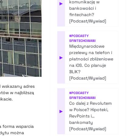
komunikację w
▶
bankowości i
fintechach?
[Podcast/Wywiad]
#
PODCASTY
SFINTECHOWANI
Międzynarodowe
przelewy na telefon i
▶
płatności zbliżeniowe
na iOS. Co planuje
BLIK?
[Podcast/Wywiad]
d wskazany adres
tów w najbliższą
#
PODCASTY
SFINTECHOWANI
kacie.
Co dalej z Revolutem
w Polsce? Hipoteki,
▶
RevPoints i…
bankomaty
Ta forma wsparcia
[Podcast/Wywiad]
redytu można