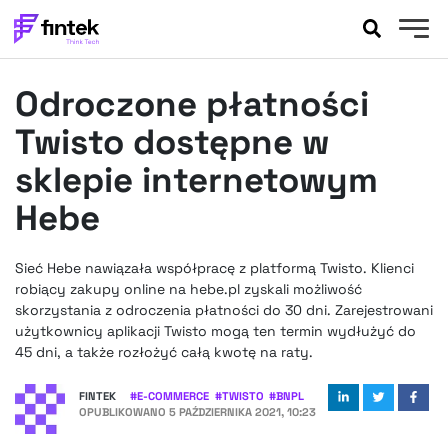
AKTUALNOŚCI
Odroczone płatności
BANKOWOŚĆ
EVENTY
Twisto dostępne w
FELIETONY
sklepie internetowym
WYWIADY
Hebe
LEGAL
PODCASTY
Sieć Hebe nawiązała współpracę z platformą Twisto. Klienci
EXTRA
FINTEK
robiący zakupy online na hebe.pl zyskali możliwość
OKIEM EKSPERTA
skorzystania z odroczenia płatności do 30 dni. Zarejestrowani
użytkownicy aplikacji Twisto mogą ten termin wydłużyć do
45 dni, a także rozłożyć całą kwotę na raty.
FINTEK
#
E-COMMERCE
#
TWISTO
#
BNPL
OPUBLIKOWANO
5 PAŹDZIERNIKA 2021, 10:23