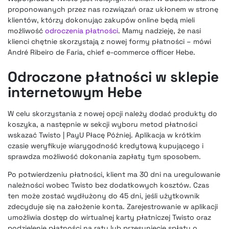
proponowanych przez nas rozwiązań oraz ukłonem w stronę
klientów, którzy dokonując zakupów online będą mieli
możliwość
odroczenia płatności
. Mamy nadzieję, że nasi
klienci chętnie skorzystają z nowej formy płatności – mówi
André Ribeiro de Faria, chief e-commerce officer Hebe.
Odroczone płatności w sklepie
internetowym Hebe
W celu skorzystania z nowej opcji należy dodać produkty do
koszyka, a następnie w sekcji wyboru metod płatności
wskazać Twisto | PayU Płacę Później. Aplikacja w krótkim
czasie weryfikuje wiarygodność kredytową kupującego i
sprawdza możliwość dokonania zapłaty tym sposobem.
Po potwierdzeniu płatności, klient ma 30 dni na uregulowanie
należności wobec Twisto bez dodatkowych kosztów. Czas
ten może zostać wydłużony do 45 dni, jeśli użytkownik
zdecyduje się na założenie konta. Zarejestrowanie w aplikacji
umożliwia dostęp do wirtualnej karty płatniczej Twisto oraz
podzielenie płatności na raty lub przesunięcie spłaty o