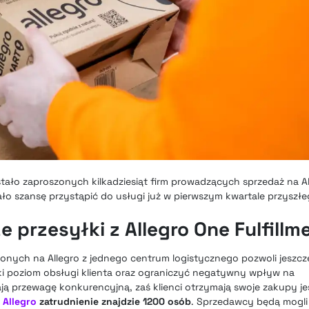
ało zaproszonych kilkadziesiąt firm prowadzących sprzedaż na Al
o szansę przystąpić do usługi już w pierwszym kwartale przyszłe
 przesyłki z Allegro One Fulfillm
nych na Allegro z jednego centrum logistycznego pozwoli jeszcze 
i poziom obsługi klienta oraz ograniczyć negatywny wpływ na
ą przewagę konkurencyjną, zaś klienci otrzymają swoje zakupy je
m
Allegro
zatrudnienie znajdzie 1200 osób
. Sprzedawcy będą mogl