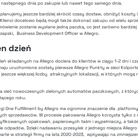
ż następnego dnia po zakupie lub nawet tego samego dnia.
t planujemy jeszcze bardziej skrócić czasy dostaw, obniżyć koszty 
 Klienci docelowo będą mogli także dokonać zakupu od wielu spr
ienie zostanie wysłane jedną paczką, co jest zarówno bardziej 
zapski, Business Development Officer w Allegro.
n dzień
ń składanych na Allegro dociera do klientów w ciągu 1-2 dni i c
aju uruchomione zostały pierwsze Allegro Punkty w sieci Kolporte
z jeszcze większej liczby atrakcyjnych lokalizacji, w których mogą
ja
sieć nowoczesnych zielonych automatów paczkowych
, z który
eżącego roku.
gi One Fulfillment by Allegro ma ogromne znaczenie dla platformy
nych sprzedawców. W procesie pakowania Allegro korzysta tylko z
tyfikowanych opakowań, papierowych taśm i wypełniaczy, a takż
e odpadów. Dzięki nadawaniu przesyłek z jednego miejsca Allegro r
e w strategii firmy na lata 2020-2023, wpływając na zmniejszen