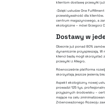
klientom dostawę przesyłki ju
-Dzięki usłudze One Fulfillmen
przewidywalność dla klientów.
centrum magazynowego, a zamów
ekologiczne – mówi Grzegorz C
Dostawy w jede
Obecnie już ponad 80% zamówie
dynamicznie przyspieszają.
W m
klienci będą mogli skorzystać 
przesyłki z Allegro.
Równocześnie platforma rozwi
skorzystają jeszcze jesienią bi
Aspekt ekologiczny nowej usłu
prowadzi 125 tys. profesjonal
przyjaznych środowisku – cer
mające na celu zminimalizowani
Zrównoważonego Rozwoju zawart