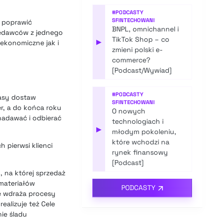
#
PODCASTY
SFINTECHOWANI
i poprawić
BNPL, omnichannel i
zedawców z jednego
TikTok Shop – co
▶
ekonomiczne jak i
zmieni polski e-
commerce?
[Podcast/Wywiad]
#
PODCASTY
zasy dostaw
SFINTECHOWANI
r, a do końca roku
O nowych
 nadawać i odbierać
technologiach i
▶
młodym pokoleniu,
które wchodzi na
ch pierwsi klienci
rynek finansowy
[Podcast]
, na której sprzedaż
 materiałów
PODCASTY
e wdraża procesy
ealizuje też Cele
ie śladu