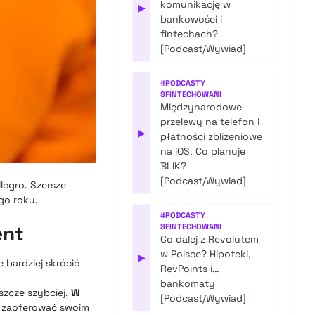
komunikację w
▶
bankowości i
fintechach?
[Podcast/Wywiad]
#
PODCASTY
SFINTECHOWANI
Międzynarodowe
przelewy na telefon i
▶
płatności zbliżeniowe
na iOS. Co planuje
BLIK?
[Podcast/Wywiad]
legro. Szersze
go roku.
#
PODCASTY
ent
SFINTECHOWANI
Co dalej z Revolutem
w Polsce? Hipoteki,
▶
bardziej skrócić
RevPoints i…
bankomaty
szcze szybciej.
W
[Podcast/Wywiad]
i zaoferować swoim