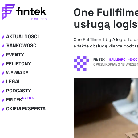
One Fullfilm
usługą logi
AKTUALNOŚCI
One Fulfillment by Allegro to
BANKOWOŚĆ
a także obsługę klienta podcz
EVENTY
FINTEK
#
ALLEGRO
#
E-C
FELIETONY
OPUBLIKOWANO
13 WRZEŚN
WYWIADY
LEGAL
PODCASTY
EXTRA
FINTEK
OKIEM EKSPERTA