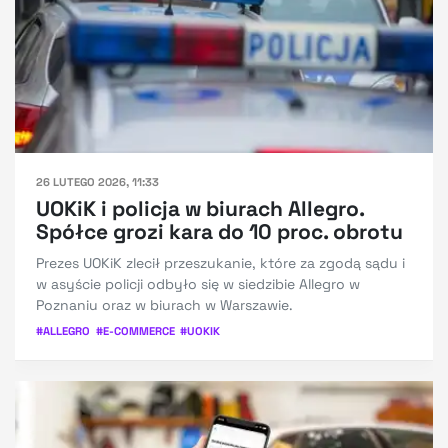
26 LUTEGO 2026, 11:33
UOKiK i policja w biurach Allegro.
Spółce grozi kara do 10 proc. obrotu
Prezes UOKiK zlecił przeszukanie, które za zgodą sądu i
w asyście policji odbyło się w siedzibie Allegro w
Poznaniu oraz w biurach w Warszawie.
#
ALLEGRO
#
E-COMMERCE
#
UOKIK