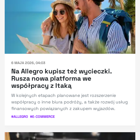
6 MAJA 2026, 04:03
Na Allegro kupisz też wycieczki.
Rusza nowa platforma we
współpracy z Itaką
W kolejnych etapach planowane jest rozszerzenie
współpracy o inne biura podróży, a także rozwój usług
finansowych powiązanych z zakupem wyjazdów.
#
ALLEGRO
#
E-COMMERCE