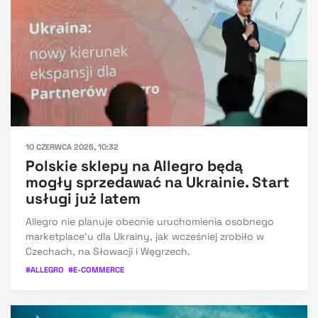
10 CZERWCA 2026, 10:32
Polskie sklepy na Allegro będą
mogły sprzedawać na Ukrainie. Start
usługi już latem
Allegro nie planuje obecnie uruchomienia osobnego
marketplace’u dla Ukrainy, jak wcześniej zrobiło w
Czechach, na Słowacji i Węgrzech.
#
ALLEGRO
#
E-COMMERCE