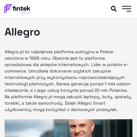
AKTUALNOŚCI
Allegro
BANKOWOŚĆ
EVENTY
FELIETONY
Allegro.pl to największa platforma aukcyjna w Polsce
WYWIADY
założona w 1999 roku. Obecnie jest to platforma
sprzedażowa dla sklepów internetowych. Lider w polskim e-
LEGAL
commerce. Umożliwia dokonanie szybkich zakupów
PODCASTY
internetowych przy wykorzystaniu najnowocześniejszych
EXTRA
FINTEK
technologii płatniczych. Serwis generuje ponad 1 mld odsłon
miesięcznie, a z jego usług korzysta ponad 20 mln Polaków.
OKIEM EKSPERTA
Na platformie Allegro.pl mogą zakupić laptopy, buty, aparaty,
torebki, a także samochody. Dzięki Allegro Smart
użytkownicy mogą korzystać z darmowych przesyłek.