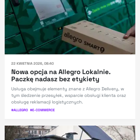
22 KWIETNIA 2026, 08:40
Nowa opcja na Allegro Lokalnie.
Paczkę nadasz bez etykiety
Usługa obejmuje elementy znane z Allegro Delivery, w
tym śledzenie przesyłek, wsparcie obsługi klienta oraz
obsługę reklamacji logistycznych.
#
ALLEGRO
#
E-COMMERCE