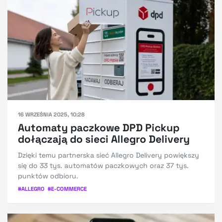
16 WRZEŚNIA 2025, 10:28
Automaty paczkowe DPD Pickup
dołączają do sieci Allegro Delivery
Dzięki temu partnerska sieć Allegro Delivery powiększy
się do 33 tys. automatów paczkowych oraz 37 tys.
punktów odbioru.
#
ALLEGRO
#
E-COMMERCE