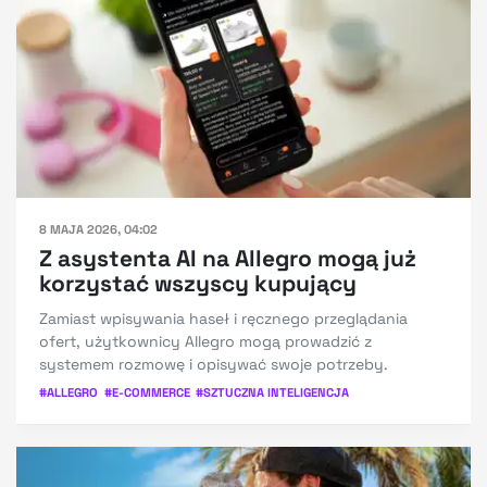
8 MAJA 2026, 04:02
Z asystenta AI na Allegro mogą już
korzystać wszyscy kupujący
Zamiast wpisywania haseł i ręcznego przeglądania
ofert, użytkownicy Allegro mogą prowadzić z
systemem rozmowę i opisywać swoje potrzeby.
#
ALLEGRO
#
E-COMMERCE
#
SZTUCZNA INTELIGENCJA