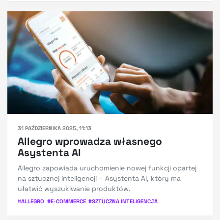
31 PAŹDZIERNIKA 2025, 11:13
Allegro wprowadza własnego
Asystenta AI
Allegro zapowiada uruchomienie nowej funkcji opartej
na sztucznej inteligencji – Asystenta AI, który ma
ułatwić wyszukiwanie produktów.
#
ALLEGRO
#
E-COMMERCE
#
SZTUCZNA INTELIGENCJA