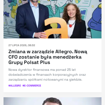
27 LIPCA 2026, 08:32
Zmiana w zarządzie Allegro. Nową
CFO zostanie była menedżerka
Grupy Polsat Plus
Nowa dyrektor finansowa ma ponad 25 lat
doświadczenia w finansach korporacyjnych oraz
zarządzaniu spółkami notowanymi na giełdzie.
#
ALLEGRO
#
E-COMMERCE