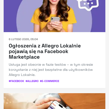
6 LUTEGO 2026, 05:04
Ogłoszenia z Allegro Lokalnie
pojawią się na Facebook
Marketplace
Usługa jest obecnie w fazie testów – w tym okresie
korzystanie z niej jest bezpłatne dla użytkowników
Allegro Lokalnie.
#
FACEBOOK
#
ALLEGRO
#
E-COMMERCE