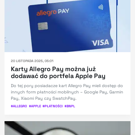
20 LISTOPADA 2025, 05:01
Karty Allegro Pay można już
dodawać do portfela Apple Pay
Do tej pory posiadacze kart Allegro Pay mieli dostęp do
innych form płatności mobilnych – Google Pay, Garmin
Pay, Xiaomi Pay czy SwatchPay.
#
ALLEGRO
#
APPLE
#
PŁATNOŚCI
#
BNPL