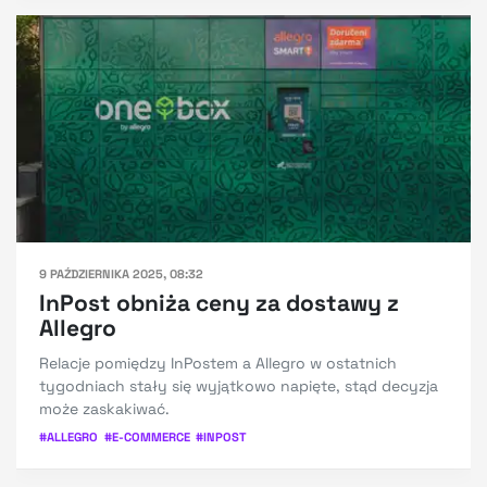
9 PAŹDZIERNIKA 2025, 08:32
InPost obniża ceny za dostawy z
Allegro
Relacje pomiędzy InPostem a Allegro w ostatnich
tygodniach stały się wyjątkowo napięte, stąd decyzja
może zaskakiwać.
#
ALLEGRO
#
E-COMMERCE
#
INPOST